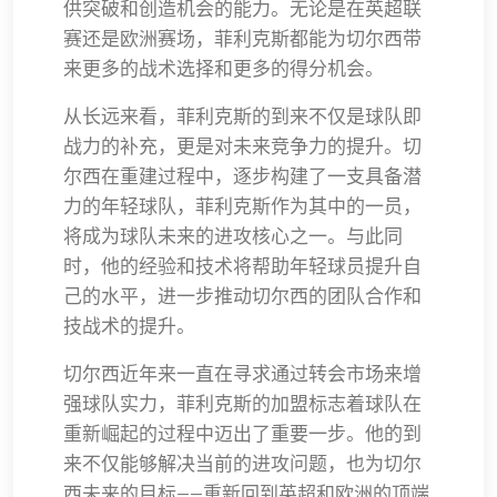
供突破和创造机会的能力。无论是在英超联
赛还是欧洲赛场，菲利克斯都能为切尔西带
来更多的战术选择和更多的得分机会。
从长远来看，菲利克斯的到来不仅是球队即
战力的补充，更是对未来竞争力的提升。切
尔西在重建过程中，逐步构建了一支具备潜
力的年轻球队，菲利克斯作为其中的一员，
将成为球队未来的进攻核心之一。与此同
时，他的经验和技术将帮助年轻球员提升自
己的水平，进一步推动切尔西的团队合作和
技战术的提升。
切尔西近年来一直在寻求通过转会市场来增
强球队实力，菲利克斯的加盟标志着球队在
重新崛起的过程中迈出了重要一步。他的到
来不仅能够解决当前的进攻问题，也为切尔
西未来的目标——重新回到英超和欧洲的顶端