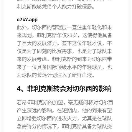
利克斯能够凭借个人能力打破僵局。
c7c7.app
此外，切尔西的管理层一直注重年轻化和未
来规划，菲利克斯年仅23岁，这使得他具备
了巨大的发展潜力。签下这位年轻才俊，不
仅是为了即刻的比赛需求，也是为了球队未
来的发展考虑。菲利克斯的到来为切尔西带
来了一位具备国际顶级水平的年轻球员，也
为球队的长远计划注入了新鲜血液。
4、菲利克斯转会对切尔西的影响
若昂·菲利克斯的加盟，毫无疑问将对切尔西
产生深远的影响。在短期内，他的到来有望
立即增强切尔西的进攻火力，尤其是在球队
急需得分的情况下，菲利克斯具备为球队提