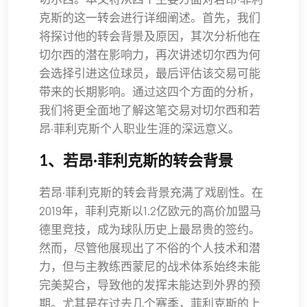
克斯的这一转会进行详细阐述。首先，我们
将探讨他的转会背景及原因，其次分析他在
切尔西的潜在影响力，再次讲述切尔西为何
会选择引进这位球员，最后评估该交易可能
带来的长期影响。通过这四个方面的分析，
我们将更全面地了解这笔交易对切尔西和若
昂·菲利克斯个人职业生涯的深远意义。
1、若昂·菲利克斯的转会背景
若昂·菲利克斯的转会背景充满了戏剧性。在
2019年，菲利克斯以1.2亿欧元的高价加盟马
德里竞技，成为球队历史上最昂贵的签约。
然而，尽管他展现出了不俗的个人技术和潜
力，但与主教练西蒙尼的战术体系始终未能
完美契合，导致他的发挥未能达到外界的预
期。尤其是在过去几个赛季，菲利克斯的上