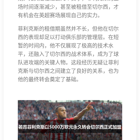
场时间逐渐减少，甚至被租借至切尔西，才
有机会在英超赛场展现自己的实力。
菲利克斯的租借期虽然并不长，但他在切尔
西的表现却足以打动俱乐部的管理层。在短
暂的时间内，他不仅展现了极高的技术水
平，还融入了切尔西的战术体系，成为了球
队进攻端的关键人物。这段经历无疑让菲利
克斯与切尔西之间建立了良好的关系，也为
他的最终转会奠定了基础。