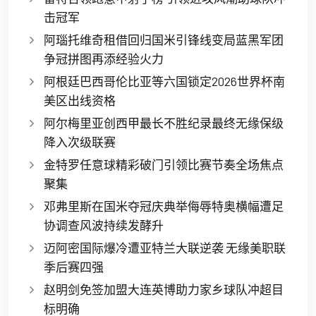
击冠军
阿瑙托维奇租借回归国米引锋线变局蓝黑军团
争冠拼图再添经验火力
阿根廷巴西哥伦比亚等六国锁定2026世界杯南
美区出线资格
阿尔梅里亚创西甲最长不胜纪录最终无缘保级
降入次级联赛
金特罗任意球精彩破门引领比赛节奏全场焦点
聚集
邓弗里斯在国米夺冠庆典举侮辱特奥横幅遭足
协调查风波持续发酵升
迈阿密国际爆冷遭亚特兰大联逆袭 无缘美职联
季后赛四强
赵明剑免签加盟大连英博助力家乡球队冲超目
标明确