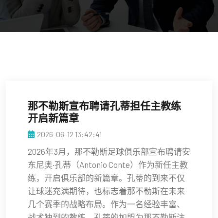
那不勒斯宣布聘请孔蒂担任主教练
开启新篇章
2026-06-12 13:42:41
2026年3月，那不勒斯足球俱乐部宣布聘请安
东尼奥·孔蒂（Antonio Conte）作为新任主教
练，开启俱乐部的新篇章。孔蒂的到来不仅
让球迷充满期待，也标志着那不勒斯在未来
几个赛季的战略布局。作为一名经验丰富、
战术独到的教练，孔蒂的加盟为那不勒斯注