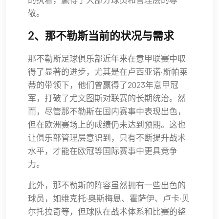
敬。
2、那不勒斯当前的状况与需求
那不勒斯足球俱乐部近年来在意甲联赛中取
得了显著的进步，尤其是在卢西亚诺·斯帕莱
蒂的带领下，他们曾赢得了2023年意甲冠
军，打破了尤文图斯对联赛的长期统治。然
而，尽管那不勒斯在国内赛事中表现出色，
但在欧洲赛场上的成绩仍未达到预期。这也
让俱乐部管理层意识到，只有不断提升战术
水平，才能在欧冠等国际赛事中更具竞争
力。
此外，那不勒斯的阵容虽然拥有一些出色的
球员，如维克托·奥斯梅恩、霍萨伊、卢卡·贝
尔托拉奇等，但球队在战术体系和比赛的整