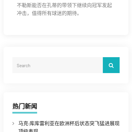
不勒斯能否在孔蒂的带领下继续向冠军发起
冲击，值得所有球迷的期待。
热门新闻
马克·库库雷利亚在欧洲杯后状态突飞猛进展现
顶级表现