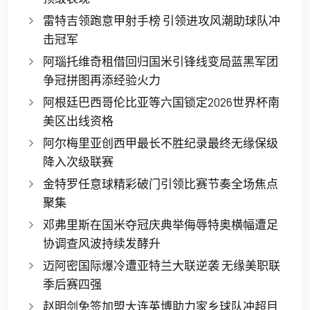
雷特吉领跑意甲射手榜 引领进攻风潮助球队冲
击冠军
阿瑙托维奇租借回归国米引锋线变局蓝黑军团
争冠拼图再添经验火力
阿根廷巴西哥伦比亚等六国锁定2026世界杯南
美区出线资格
阿尔梅里亚创西甲最长不胜纪录最终无缘保级
降入次级联赛
金特罗任意球精彩破门引领比赛节奏全场焦点
聚集
邓弗里斯在国米夺冠庆典举侮辱特奥横幅遭足
协调查风波持续发酵升
迈阿密国际爆冷遭亚特兰大联逆袭 无缘美职联
季后赛四强
赵明剑免签加盟大连英博助力家乡球队冲超目