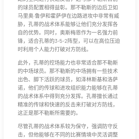
的球员配置相得益彰。那不勒斯的边后卫如
马里奥·鲁伊和霍萨伊在边路进攻中非常有威
胁，孔蒂的战术体系能够让他们充分发挥各
自的优势。同时，奥斯梅恩作为一名强力前
锋，适合孔蒂的3-5-2阵型，可以在高位压迫
时利用个人能力打破对方防线。
此外，孔蒂的控场能力也非常适合那不勒斯
的中场球员。那不勒斯的中场拥有一些技术
出色、脚下活跃的球员，如泽林斯基和洛萨
诺，他们的传球和进攻组织能力能够在孔蒂
的战术体系中得到充分发挥。孔蒂擅长通过
精准的传球和快速的反击来打破对方防线，
这正是那不勒斯所需要的。
尽管孔蒂的战术体系较为保守，强调防守反
击，但他能够在不同的比赛情境中灵活调整