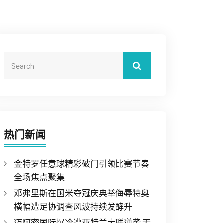
热门新闻
金特罗任意球精彩破门引领比赛节奏
全场焦点聚集
邓弗里斯在国米夺冠庆典举侮辱特奥
横幅遭足协调查风波持续发酵升
迈阿密国际爆冷遭亚特兰大联逆袭 无