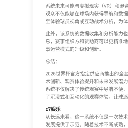
系统未来可能与虚拟现实（VR）和混
观众不仅能够在球场内获得导航和数据
至体验球员视角或互动战术分析，为体
此外，该系统的数据收集和分析能力也
息，赛事组织方和赞助商可以更精准地
事运营模式的升级和创新。
总结：
2026世界杯官方指定供应商推出的全
术创新、观赛体验提升和未来发展潜力
系统不仅解决了传统观赛中导航不便、
了沉浸式和互动化的观赛体验，让球迷
c7娱乐
从长远来看，这一系统不仅是一次技术
发展提供了示范。随着技术不断成熟，