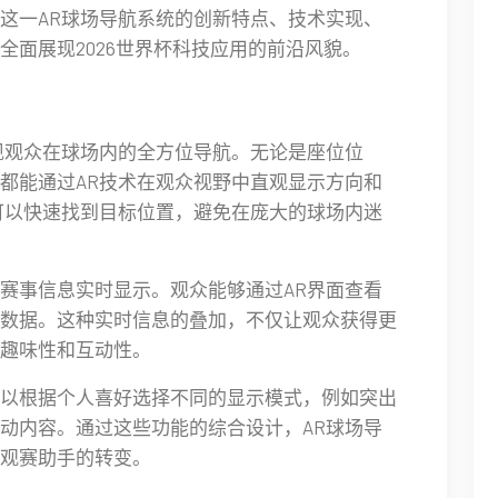
这一AR球场导航系统的创新特点、技术实现、
全面展现2026世界杯科技应用的前沿风貌。
现观众在球场内的全方位导航。无论是座位位
都能通过AR技术在观众视野中直观显示方向和
可以快速找到目标位置，避免在庞大的球场内迷
赛事信息实时显示。观众能够通过AR界面查看
数据。这种实时信息的叠加，不仅让观众获得更
趣味性和互动性。
以根据个人喜好选择不同的显示模式，例如突出
动内容。通过这些功能的综合设计，AR球场导
观赛助手的转变。