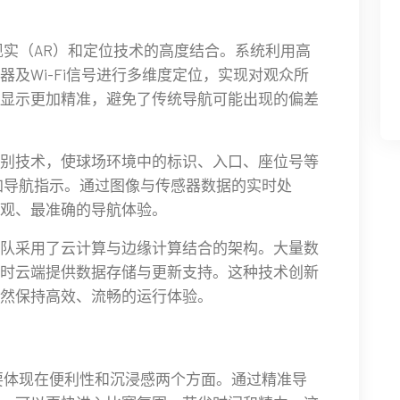
现实（AR）和定位技术的高度结合。系统利用高
及Wi-Fi信号进行多维度定位，实现对观众所
显示更加精准，避免了传统导航可能出现的偏差
别技术，使球场环境中的标识、入口、座位号等
加导航指示。通过图像与传感器数据的实时处
观、最准确的导航体验。
队采用了云计算与边缘计算结合的架构。大量数
时云端提供数据存储与更新支持。这种技术创新
然保持高效、流畅的运行体验。
要体现在便利性和沉浸感两个方面。通过精准导