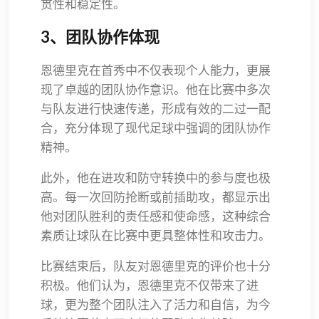
贯性和稳定性。
3、团队协作体现
恩德里克在首秀中不仅表现个人能力，更展
现了卓越的团队协作意识。他在比赛中多次
与队友进行快速传递，形成有效的二过一配
合，充分体现了现代足球中强调的团队协作
精神。
此外，他在进攻和防守转换中的参与度也极
高。每一次回防抢断或前插助攻，都显示出
他对团队胜利的责任感和使命感，这种综合
素质让球队在比赛中更具整体性和攻击力。
比赛结束后，队友对恩德里克的评价也十分
积极。他们认为，恩德里克不仅带来了进
球，更为整个团队注入了活力和自信，为今