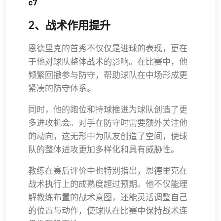
c7
2、战术作用提升
恩德里克的首秀不仅仅是进球的表现，更在
于他对球队整体战术的影响。在比赛中，他
频繁回撤参与防守，帮助球队在中场形成更
紧凑的防守体系。
同时，他的跑位和持球推进为球队创造了更
多进攻机会。对手在防守时需要额外关注他
的动向，这无形中为队友创造了空间，使球
队的整体进攻更加多样化和具有威胁性。
教练在赛后评价中也特别指出，恩德里克在
战术执行上的成熟度超过预期。他不仅能理
解教练布置的战术意图，还能灵活调整自己
的位置与动作，使球队在比赛中保持战术连