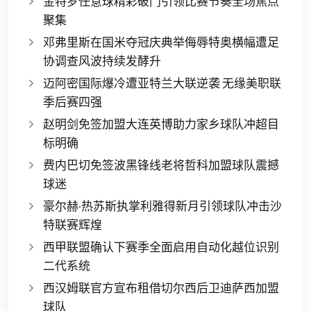
金特罗任意球精彩破门引领比赛节奏全场焦点
聚集
邓弗里斯在国米夺冠庆典举侮辱特奥横幅遭足
协调查风波持续发酵升
迈阿密国际爆冷遭亚特兰大联逆袭 无缘美职联
季后赛四强
赵明剑免签加盟大连英博助力家乡球队冲超目
标明确
费内巴切免签波黑锋线老将哲科加盟球队震撼
球迷
豪尔赫·热苏斯执掌利雅得新月引领球队冲击沙
特联赛辉煌
西甲联盟确认下赛季全面启用自动化越位识别
二代系统
西汉姆联官方宣布租借切尔西后卫迪萨西加盟
球队