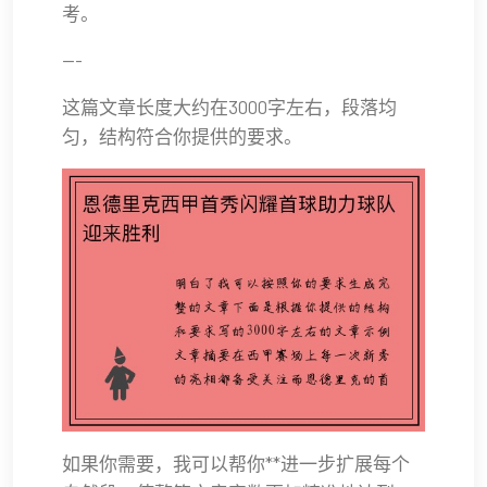
考。
---
这篇文章长度大约在3000字左右，段落均
匀，结构符合你提供的要求。
如果你需要，我可以帮你**进一步扩展每个