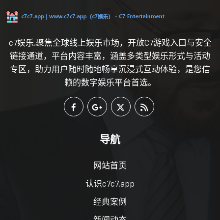
c7娱乐,聚焦全球线上娱乐市场，开放C7游戏入口与安全
链接通道，平台内容丰富，涵盖多类型娱乐形式与活动
专区，助力用户随时随地畅享沉浸式互动体验，是您信
赖的数字娱乐平台首选。
导航
网站首页
认识c7c7.app
经典案例
新闻动态