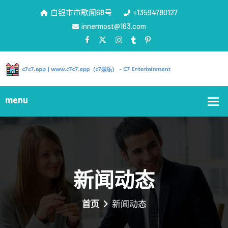
白银市市歌阁68号
+13594780127
innermost@163.com
新闻动态
首页
新闻动态