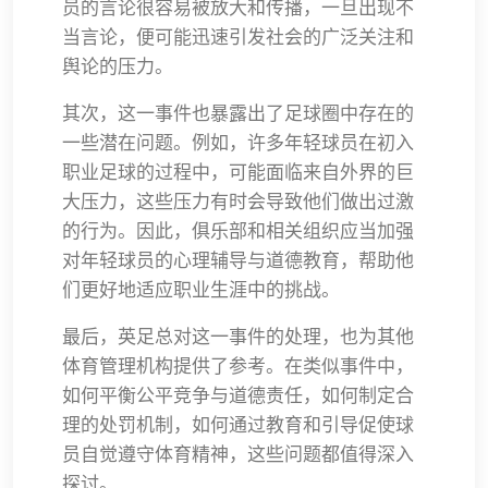
员的言论很容易被放大和传播，一旦出现不
当言论，便可能迅速引发社会的广泛关注和
舆论的压力。
其次，这一事件也暴露出了足球圈中存在的
一些潜在问题。例如，许多年轻球员在初入
职业足球的过程中，可能面临来自外界的巨
大压力，这些压力有时会导致他们做出过激
的行为。因此，俱乐部和相关组织应当加强
对年轻球员的心理辅导与道德教育，帮助他
们更好地适应职业生涯中的挑战。
最后，英足总对这一事件的处理，也为其他
体育管理机构提供了参考。在类似事件中，
如何平衡公平竞争与道德责任，如何制定合
理的处罚机制，如何通过教育和引导促使球
员自觉遵守体育精神，这些问题都值得深入
探讨。