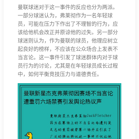
曼联球迷对于这一事件的反应也分为两派。
一部分球迷认为，弗莱彻作为一名年轻球
员，可能在压力下作出了不理智的行为，应
该给他机会改正并原谅他的过失。另一部分
球迷则认为，作为曼联的球员，他理应树立
起良好的榜样，不应该在公众场合上发表不
当言论。这一事件引发了球迷群体内对于球
员行为的讨论，尤其是在年轻球员成长过程
中，如何平衡竞技压力与道德责任。