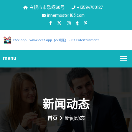
白银市市歌阁68号
+13594780127
innermost@163.com
新闻动态
首页
新闻动态