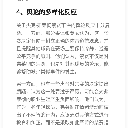
4、舆论的多样化反应
关于杰克·弗莱彻禁赛事件的舆论反应十分复
杂。一方面，部分媒体和专家认为，这一禁
赛决定有助于树立正确的体育道德观念，并
且提醒其他球员在赛场上要保持冷静，遵循
公平竞争的原则。他们认为，禁赛不仅是对
弗莱彻的惩罚，也是对其他球员的警示，能
够帮助减少类似事件的发生。
另一方面，也有一些声音对禁赛的决定提出
质疑，认为这一处罚过于严厉，可能会对弗
莱彻的职业生涯产生负面影响。他们认为，
作为一名年轻球员，弗莱彻在情绪激动时做
出了不理智的行为，应该通过其他方式进行
教育和纠正，而不是采取如此严苛的禁赛措