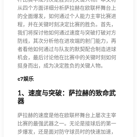
从四个方面详细分析萨拉赫在欧联杯舞台上
的全面爆发，如何通过个人能力主宰比赛进
程，并在关键时刻决定比赛的胜负。首先，
我们将探讨他如何通过速度与突破打破对方
防线，其次分析他在进攻端的射门能力，再
者看他如何通过与队友的默契配合制造进球
机会，最后讨论他在比赛中的关键时刻如何
挺身而出，成为决定胜负的关键人物。
c7娱乐
1、速度与突破：萨拉赫的致命武
器
萨拉赫的速度是他在欧联杯舞台上屡次主宰
比赛的最强武器之一。无论是接球后的第一
步爆发，还是面对防守球员时的快速加速，