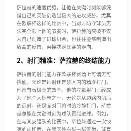
萨拉赫的速度优势，让他在关键时刻能够凭
借自己的突破创造出极大的进攻威胁。尤其
在欧联杯这样的比赛中，当对方防守球员无
法完全跟上他的节奏时，萨拉赫的突破不仅
为自己创造了进球机会，也往往能够制造出
致命的反击，直接决定比赛的走向。
2、射门精准：萨拉赫的终结能力
萨拉赫的射门能力在欧联杯赛场上可谓无可
挑剔，无论是远射还是禁区内的精准打门，
他都有着极高的效率。他的左脚射门已经成
为了他个人标志之一，无论是从边路内切后
的远射，还是面对门将时的冷静打门，萨拉
赫总能在关键时刻为球队贡献进球。例如，
在与某支强队的比赛中，萨拉赫通过一次快
速的内切后，在禁区外右脚一脚低射，球直