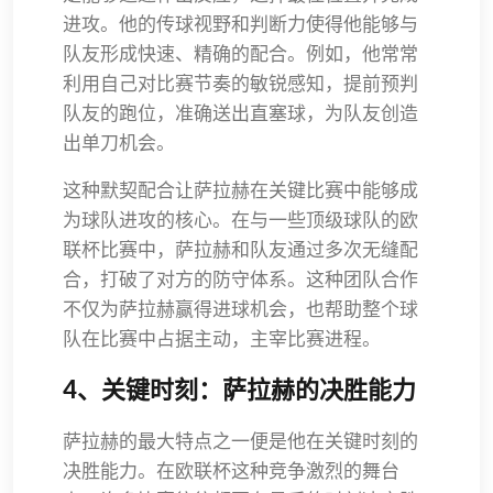
进攻。他的传球视野和判断力使得他能够与
队友形成快速、精确的配合。例如，他常常
利用自己对比赛节奏的敏锐感知，提前预判
队友的跑位，准确送出直塞球，为队友创造
出单刀机会。
这种默契配合让萨拉赫在关键比赛中能够成
为球队进攻的核心。在与一些顶级球队的欧
联杯比赛中，萨拉赫和队友通过多次无缝配
合，打破了对方的防守体系。这种团队合作
不仅为萨拉赫赢得进球机会，也帮助整个球
队在比赛中占据主动，主宰比赛进程。
4、关键时刻：萨拉赫的决胜能力
萨拉赫的最大特点之一便是他在关键时刻的
决胜能力。在欧联杯这种竞争激烈的舞台