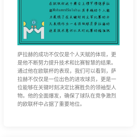
萨拉赫的成功不仅仅是个人天赋的体现，更
是他不断努力提升技术和比赛智慧的结果。
通过他在欧联杯的表现，我们可以看到，萨
拉赫不仅仅是一位出色的进攻球员，更是一
位能够在关键时刻决定比赛胜负的领袖型人
物。他的全面爆发，确保了球队在竞争激烈
的欧联杯中占据了重要地位。