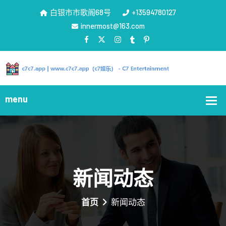
白银市市歌阁68号
+13594780127
innermost@163.com
新闻动态
首页
新闻动态