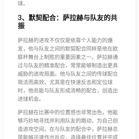
球。
3、默契配合：萨拉赫与队友的共
振
萨拉赫的进攻不仅仅是依靠个人能力的爆
发，他与队友之间的默契配合同样是他在欧
联杯舞台上制胜的重要因素之一。萨拉赫通
过与队友的精准配合，常常能够制造出更具
威胁的进攻局面。他与队友之间的传球配合
简洁而高效，尤其是在快速反击和定位球
时，他总能与队友形成流畅的配合，创造出
进球机会。
萨拉赫在比赛中的位置感也非常出色，他能
够巧妙地寻找并利用队友的跑动，为自己创
造进攻空间。在与队友的配合中，萨拉赫总
是能够迅速作出反应，选择最佳位置并完成