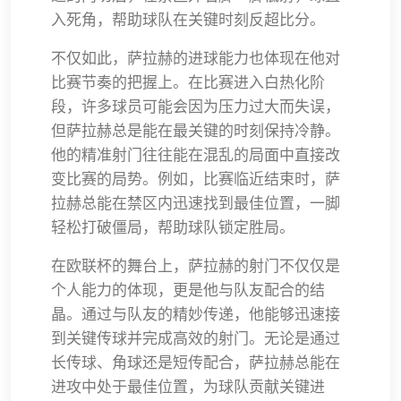
入死角，帮助球队在关键时刻反超比分。
不仅如此，萨拉赫的进球能力也体现在他对
比赛节奏的把握上。在比赛进入白热化阶
段，许多球员可能会因为压力过大而失误，
但萨拉赫总是能在最关键的时刻保持冷静。
他的精准射门往往能在混乱的局面中直接改
变比赛的局势。例如，比赛临近结束时，萨
拉赫总能在禁区内迅速找到最佳位置，一脚
轻松打破僵局，帮助球队锁定胜局。
在欧联杯的舞台上，萨拉赫的射门不仅仅是
个人能力的体现，更是他与队友配合的结
晶。通过与队友的精妙传递，他能够迅速接
到关键传球并完成高效的射门。无论是通过
长传球、角球还是短传配合，萨拉赫总能在
进攻中处于最佳位置，为球队贡献关键进