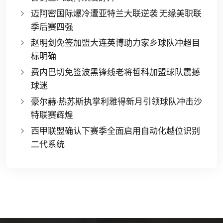
迈阿密国际爆冷遭亚特兰大联逆袭 无缘美职联
季后赛四强
赵明剑免签加盟大连英博助力家乡球队冲超目
标明确
费内巴切免签波黑锋线老将哲科加盟球队震撼
球迷
豪尔赫·热苏斯执掌利雅得新月引领球队冲击沙
特联赛辉煌
西甲联盟确认下赛季全面启用自动化越位识别
二代系统