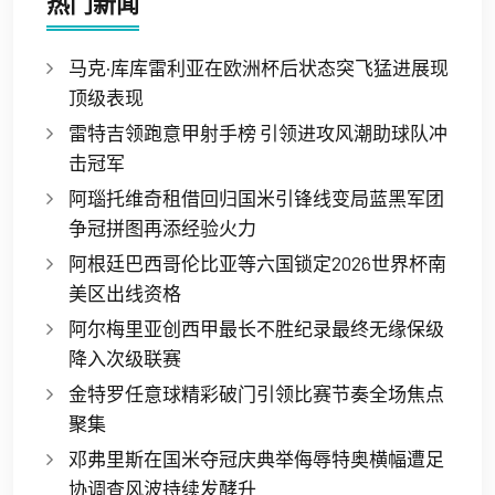
热门新闻
马克·库库雷利亚在欧洲杯后状态突飞猛进展现
顶级表现
雷特吉领跑意甲射手榜 引领进攻风潮助球队冲
击冠军
阿瑙托维奇租借回归国米引锋线变局蓝黑军团
争冠拼图再添经验火力
阿根廷巴西哥伦比亚等六国锁定2026世界杯南
美区出线资格
阿尔梅里亚创西甲最长不胜纪录最终无缘保级
降入次级联赛
金特罗任意球精彩破门引领比赛节奏全场焦点
聚集
邓弗里斯在国米夺冠庆典举侮辱特奥横幅遭足
协调查风波持续发酵升