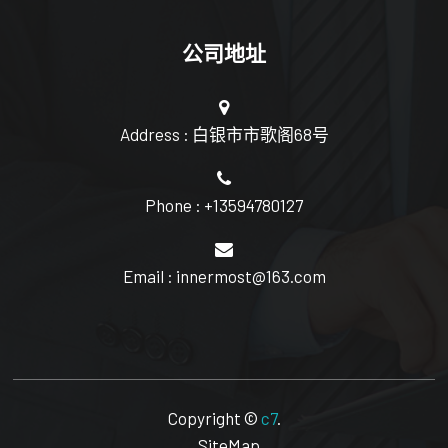
公司地址
Address : 白银市市歌阁68号
Phone : +13594780127
Email : innermost@163.com
Copyright ©
c7
.
SiteMap