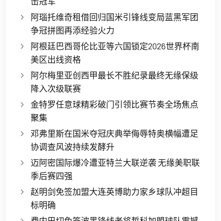
击冠军
阿瑙托维奇租借回归国米引锋线变局蓝黑军团
争冠拼图再添经验火力
阿根廷巴西哥伦比亚等六国锁定2026世界杯南
美区出线资格
阿尔梅里亚创西甲最长不胜纪录最终无缘保级
降入次级联赛
金特罗任意球精彩破门引领比赛节奏全场焦点
聚集
邓弗里斯在国米夺冠庆典举侮辱特奥横幅遭足
协调查风波持续发酵升
迈阿密国际爆冷遭亚特兰大联逆袭 无缘美职联
季后赛四强
赵明剑免签加盟大连英博助力家乡球队冲超目
标明确
费内巴切免签波黑锋线老将哲科加盟球队震撼