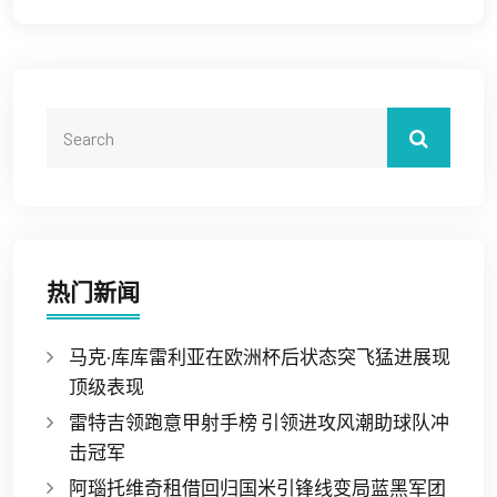
热门新闻
马克·库库雷利亚在欧洲杯后状态突飞猛进展现
顶级表现
雷特吉领跑意甲射手榜 引领进攻风潮助球队冲
击冠军
阿瑙托维奇租借回归国米引锋线变局蓝黑军团