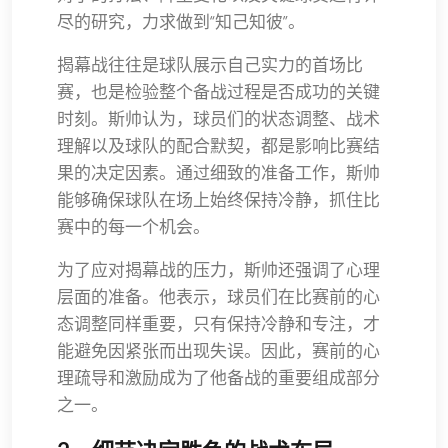
尽的研究，力求做到“知己知彼”。
揭幕战往往是球队展示自己实力的首场比
赛，也是检验整个备战过程是否成功的关键
时刻。斯帅认为，球员们的状态调整、战术
理解以及球队的配合默契，都是影响比赛结
果的决定因素。通过细致的准备工作，斯帅
能够确保球队在场上始终保持冷静，抓住比
赛中的每一个机会。
为了应对揭幕战的压力，斯帅还强调了心理
层面的准备。他表示，球员们在比赛前的心
态调整同样重要，只有保持冷静和专注，才
能避免因紧张而出现失误。因此，赛前的心
理疏导和激励成为了他备战的重要组成部分
之一。