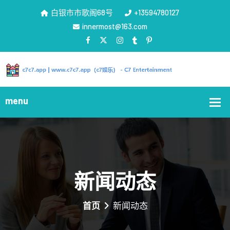
白银市市歌阁68号
+13594780127
innermost@163.com
新闻动态
首页
新闻动态