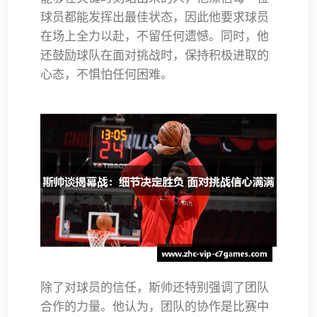
球员都能发挥出最佳状态，因此他要求球员
在场上全力以赴，不留任何遗憾。同时，他
还鼓励球队在面对挑战时，保持积极进取的
心态，不惧怕任何困难。
除了对球员的信任，斯帅还特别强调了团队
合作的力量。他认为，团队的协作是比赛中