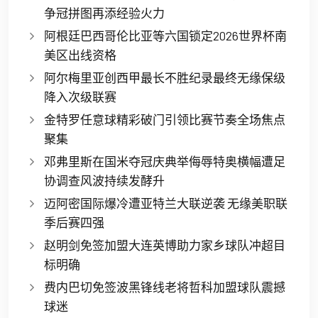
争冠拼图再添经验火力
阿根廷巴西哥伦比亚等六国锁定2026世界杯南
美区出线资格
阿尔梅里亚创西甲最长不胜纪录最终无缘保级
降入次级联赛
金特罗任意球精彩破门引领比赛节奏全场焦点
聚集
邓弗里斯在国米夺冠庆典举侮辱特奥横幅遭足
协调查风波持续发酵升
迈阿密国际爆冷遭亚特兰大联逆袭 无缘美职联
季后赛四强
赵明剑免签加盟大连英博助力家乡球队冲超目
标明确
费内巴切免签波黑锋线老将哲科加盟球队震撼
球迷