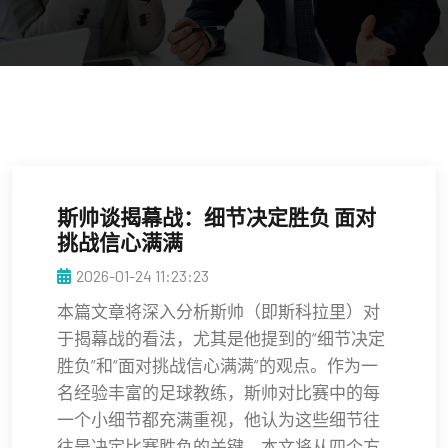
斯帅谈揭幕战：细节决定胜负 面对
挑战信心满满
2026-01-24 11:23:23
本篇文章将深入分析斯帅（即斯科拉里）对
于揭幕战的看法，尤其是他提到的“细节决定
胜负”和“面对挑战信心满满”的观点。作为一
名经验丰富的足球教练，斯帅对比赛中的每
一个小细节都充满重视，他认为这些细节往
往是决定比赛胜负的关键。本文将从四个方