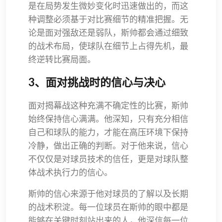
是在局势发生微妙变化时迅速做出的，而这
种调整必须基于对比赛细节的精准把握。无
论是面对强敌还是弱队，斯帅都会通过细致
的战术布局，使球队在细节上占得先机，最
终逆转比赛局面。
3、面对挑战时的信心与决心
面对揭幕战这种充满不确定性的比赛，斯帅
始终保持信心满满。他深知，只有充分相信
自己和球队的能力，才能在高压环境下保持
冷静，做出正确的判断。对于他来说，信心
不仅仅是对球员技术的信任，更是对球队整
体战术执行力的信心。
斯帅的信心来源于他对球员的了解以及长期
的战术积淀。每一位球员在斯帅的眼中都是
能够在关键时刻站出来的人，他深信每一位