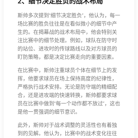
2、细节决定胜负的战术布局
斯帅多次提到“细节决定胜负”，他认为，每一
场比赛的胜负往往是在看似微小的细节中产
生的。在揭幕战的战术布局中，他会特别关
注比赛中的细节处理。例如，球队在防守时
的站位、进攻时的传球路线以及对方球员的
盯防策略，都是决定比赛走向的重要因素。
在比赛中，斯帅注重球员个体在细节上的发
挥，他要求球员在场上保持高度的纪律性，
严格执行战术安排。无论是防守端的精细配
合，还是进攻端的快速转换，斯帅都要求球
员在比赛中做到“每一个动作都不放过”，这也
是他一贯强调的细节意识。
此外，斯帅对于战术调整的灵活性也有着独
到的见解。他认为，比赛中的战术变化往往