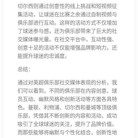
切尔西则通过创意性的线上挑战和短视频征
集活动，让球迷在比赛之余通过自制视频与
俱乐部进行互动。这样的活动方式不仅增加
了球迷参与感，还为俱乐部带来了巨大的社
交媒体曝光量。在社交平台中，互动性强、
创意十足的活动不仅能增强品牌影响力，还
能提升球迷的忠诚度。
总结：
通过对英超俱乐部社交媒体表现的分析，我
们可以看到，不同的俱乐部在内容创意、球
员互动、幽默风格和创新活动等方面各具特
色。曼联、利物浦、切尔西和曼城等顶级俱
乐部，凭借其不断创新的内容和活动，成功
吸引了全球球迷的关注，提升了品牌价值。
而那些能够将幽默与个性化结合，创新性地