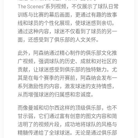
The Scenes”系列视频，不仅展示了球队日常
训练与比赛的幕后画面，更通过有趣的故事
线和球员的个性化展现，使球迷感到亲切。
通过这种内容，球迷不仅看到了球员的另一
面，还感受到了俱乐部的人文关怀。
此外，阿森纳通过精心制作的俱乐部文化推
广视频，强调球队的历史、成就和对社区的
贡献，让球迷感受到俱乐部的独特魅力。尤
其是在每个赛季的开赛前，阿森纳会发布一
系列激励性的内容，激发球迷的支持情感，
从而增强球迷的归属感和忠诚度。
而像曼城和切尔西这样的顶级俱乐部，也不
甘示弱，它们通过富有创意的图文内容和简
洁明了的视频片段，成功地将球队的风格与
精髓传递给了全球球迷。无论是通过俱乐部