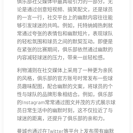
俱乐部社交媒体中最具吸引力的一部分。无
论是通过创意短视频、搞笑配文，还是球员
的一言一行，社交平台上的幽默内容往往能
够引发球迷的共鸣。例如，托特纳姆热刺就
常通过夸张的表情包和幽默短片，表现球队
的轻松氛围和球员之间的默契互动。即便是
在紧张的比赛期间，俱乐部依然通过幽默的
内容减轻球迷的压力，带来一丝轻松感。
利物浦则在社交媒体上采用了一种更为亲民
的风格，俱乐部的官方账号时常发布一些球
员趣味配图，配合幽默的文案，将球员的个
性与球队的品牌形象相结合。例如，俱乐部
的Instagram常常通过图文并茂的方式展示球
员日常生活中的幽默时刻，这不仅拉近了与
球迷的距离，还提升了俱乐部的亲和力。
曼城也通过在Twitter等平台上发布带有幽默