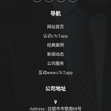
导航
网站首页
认识c7c7.app
经典案例
新闻动态
公司服务
互动www.c7c7.app
公司地址
Address : 白银市市歌阁68号