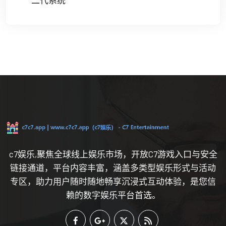
二代系统
c7娱乐,聚焦全球线上娱乐市场，开放C7游戏入口与安全
链接通道，平台内容丰富，涵盖多类型娱乐形式与活动
专区，助力用户随时随地畅享沉浸式互动体验，是您信
赖的数字娱乐平台首选。