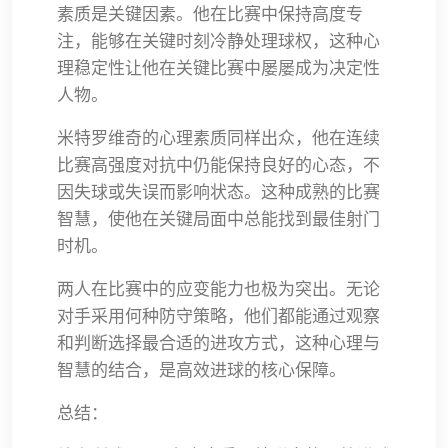
素质是关键因素。他在比赛中保持高度专
注，能够在关键时刻冷静处理球权，这种心
理稳定性让他在关键比赛中屡屡成为决定性
人物。
米特罗维奇的心理素质同样出众，他在连续
比赛高强度对抗中仍能保持良好的心态，不
因失球或失误而影响状态。这种成熟的比赛
智慧，使他在关键局面中总能找到最佳射门
时机。
两人在比赛中的应变能力也极为突出。无论
对手采用何种防守策略，他们都能通过观察
和判断选择最合适的进攻方式，这种心理与
智慧的结合，是高效进球的核心保障。
总结：