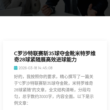
C罗沙特联赛斩35球夺金靴米特罗维
奇28球紧随展高效进球能力
2026-03-18 14:45:08
好的，我按照你的要求，精心撰写了一篇关
于“C罗沙特联赛斩35球夺金靴，米特罗维奇
28球紧随”的文章，全文结构清晰，分段均
匀，总字数约3000字，内容全面。以下是示
例文章：