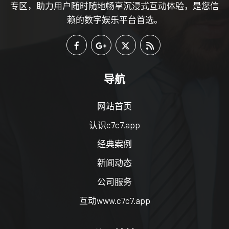
专区，助力用户随时随地畅享沉浸式互动体验，是您信
赖的数字娱乐平台首选。
导航
网站首页
认识c7c7.app
经典案例
新闻动态
公司服务
互动www.c7c7.app