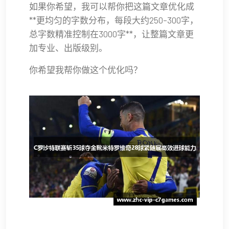
如果你希望，我可以帮你把这篇文章优化成
**更均匀的字数分布，每段大约250–300字，
总字数精准控制在3000字**，让整篇文章更
加专业、出版级别。
你希望我帮你做这个优化吗？