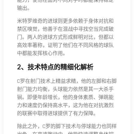
输出。
米特罗维奇的进球则更多依赖于身体对抗和
禁区嗅觉，他善于在混战中寻找空当完成破
门。两人的进球方式形成鲜明对比，但都以
高效率著称，证明了他们在不同风格的球队
中都能发挥核心作用。
2、技术特点的精细化解析
C罗在射门技术上精益求精，他的左脚和右脚
射门能力均衡，头球能力依然是其一大杀手
锏。即便年龄增长，他的身体素质、弹跳能
力和速度仍保持高水平，这为他在对抗激烈
的联赛中取得进球提供了有力保障。
除此之外，C罗的脚下技术与停球能力也同样