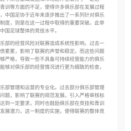
青训等方面的不足，使得许多俱乐部在发展过程
，中国足协于近年来逐步推出了一系列针对俱乐
制度，则是在这一过程中取得的重要突破。此举
中国足球整体的竞技水平。
乐部的经营风险对联赛造成系统性影响。过去一
债累累，影响了联赛的声誉和稳定。而这些问题
够严格，导致一些不具备可持续经营能力的俱乐
能够对俱乐部的经营情况进行更为细致的检查，
乐部管理和运营的专业化。过去部分俱乐部管理
问题，影响了联赛的规范发展。引入严格审核标
达到一定要求，同时也鼓励俱乐部在竞技和青训
发展潜力。这一制度的实施，使得联赛的整体竞