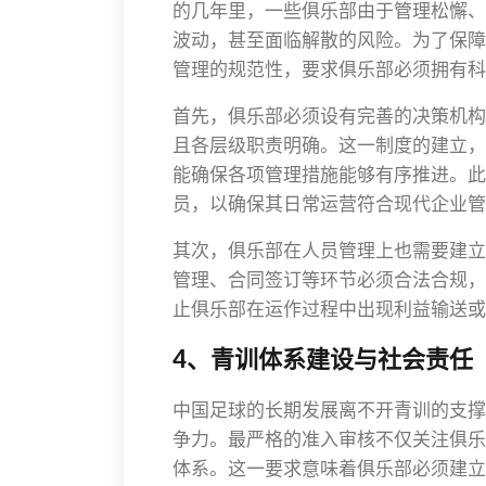
的几年里，一些俱乐部由于管理松懈、
波动，甚至面临解散的风险。为了保障
管理的规范性，要求俱乐部必须拥有科
首先，俱乐部必须设有完善的决策机构
且各层级职责明确。这一制度的建立，
能确保各项管理措施能够有序推进。此
员，以确保其日常运营符合现代企业管
其次，俱乐部在人员管理上也需要建立
管理、合同签订等环节必须合法合规，
止俱乐部在运作过程中出现利益输送或
4、青训体系建设与社会责任
中国足球的长期发展离不开青训的支撑
争力。最严格的准入审核不仅关注俱乐
体系。这一要求意味着俱乐部必须建立