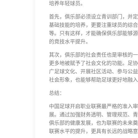
培养年轻球员。
首先，俱乐部必须设立青训部门，并定
基础技能的培养，更要注重球员的综合
等。只有这样，才能确保俱乐部能够源
的竞技水平提升。
其次，俱乐部的社会责任也是审核的一
更多地被赋予了社会文化的功能。足协
广足球文化、开展社区活动、参与公益
社会形象，也能够帮助足球更好地融入
总结：
中国足球开启职业联赛最严格的准入审
展。通过加强财务透明、管理规范、青
俱乐部的健康发展，也为联赛的未来奠
联赛水平的提升，更具有长远的战略意