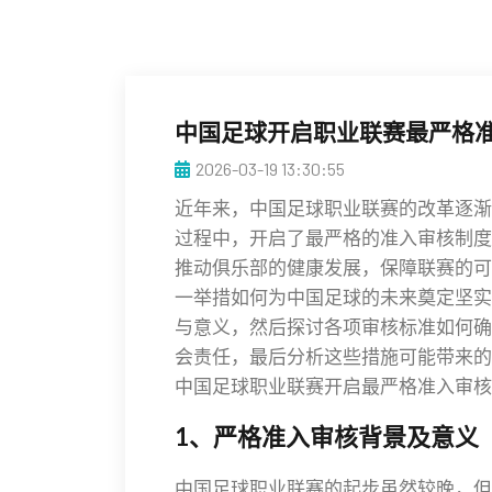
中国足球开启职业联赛最严格
2026-03-19 13:30:55
近年来，中国足球职业联赛的改革逐渐
过程中，开启了最严格的准入审核制度
推动俱乐部的健康发展，保障联赛的可
一举措如何为中国足球的未来奠定坚实
与意义，然后探讨各项审核标准如何确
会责任，最后分析这些措施可能带来的
中国足球职业联赛开启最严格准入审核
1、严格准入审核背景及意义
中国足球职业联赛的起步虽然较晚，但