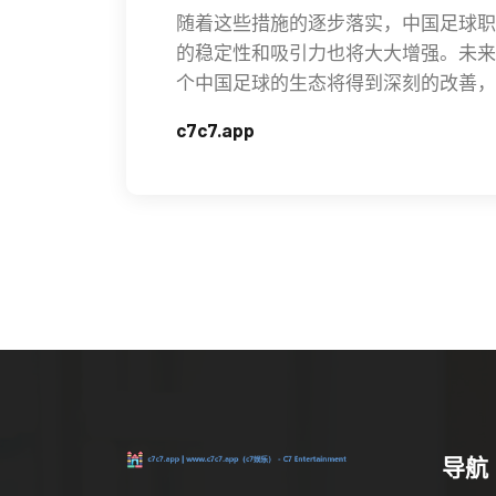
随着这些措施的逐步落实，中国足球职
的稳定性和吸引力也将大大增强。未来
个中国足球的生态将得到深刻的改善，
c7c7.app
导航