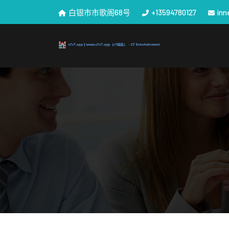
白银市市歌阁68号
+13594780127
inn