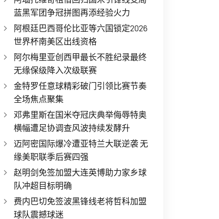
蓝黑军团争冠拼图再添经验火力
阿根廷巴西哥伦比亚等六国锁定2026
世界杯南美区出线资格
阿尔梅里亚创西甲最长不胜纪录最终
无缘保级降入次级联赛
金特罗任意球精彩破门引领比赛节奏
全场焦点聚集
邓弗里斯在国米夺冠庆典举侮辱特奥
横幅遭足协调查风波持续发酵升
迈阿密国际爆冷遭亚特兰大联逆袭 无
缘美职联季后赛四强
赵明剑免签加盟大连英博助力家乡球
队冲超目标明确
费内巴切免签波黑锋线老将哲科加盟
球队震撼球迷