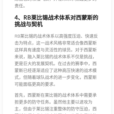
责任。
4、RB莱比锡战术体系对西蒙斯的
挑战与契机
RB莱比锡的战术体系以高强度压迫、快速反
击为特点，这一战术风格非常适合像西蒙斯
这样具有速度与灵活性的球员。对于西蒙斯
来说，融入莱比锡的战术体系不仅是挑战，
更是巨大的发展契机。在过去的赛季中，西
蒙斯已经逐渐适应了这种高压快速的战术模
式，但随着球队战术的进一步变化，西蒙斯
可能面临更高的要求。
首先，西蒙斯在莱比锡的战术体系中需要承
担更多的防守任务。虽然他主要以进攻为
主，但由于莱比锡注重整体的防守压迫，西