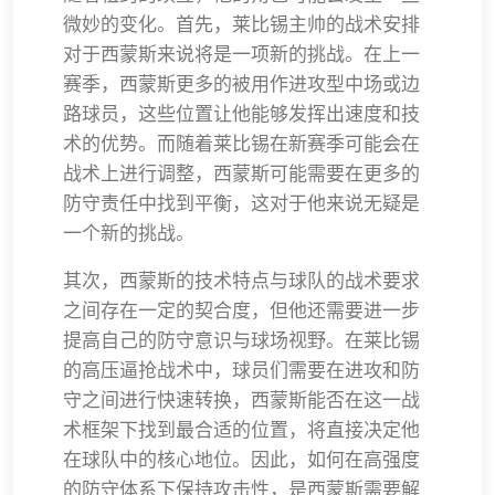
微妙的变化。首先，莱比锡主帅的战术安排
对于西蒙斯来说将是一项新的挑战。在上一
赛季，西蒙斯更多的被用作进攻型中场或边
路球员，这些位置让他能够发挥出速度和技
术的优势。而随着莱比锡在新赛季可能会在
战术上进行调整，西蒙斯可能需要在更多的
防守责任中找到平衡，这对于他来说无疑是
一个新的挑战。
其次，西蒙斯的技术特点与球队的战术要求
之间存在一定的契合度，但他还需要进一步
提高自己的防守意识与球场视野。在莱比锡
的高压逼抢战术中，球员们需要在进攻和防
守之间进行快速转换，西蒙斯能否在这一战
术框架下找到最合适的位置，将直接决定他
在球队中的核心地位。因此，如何在高强度
的防守体系下保持攻击性，是西蒙斯需要解