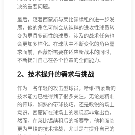
决的重要问题。
最后，随着西蒙斯与莱比锡续租的进一步发
展，他的角色可能会从纯粹的进攻性球员转
变为更具多面性的球员，涉及的战术任务也
会更加多样化。在球队中不断变化的角色需
求面前，西蒙斯需要在适应新战术的同时，
不断提升自己在各个位置的全面能力。
2、技术提升的需求与挑战
作为一名年轻的攻击型球员，哈维·西蒙斯的
技术能力已经得到了很多关注。无论是精准
的传球、娴熟的带球技巧，还是敏锐的场上
意识，西蒙斯在球场上的表现都非常出色。
然而，在莱比锡续租后的新赛季，他将面临
更为严峻的技术挑战，尤其是在提升自己的