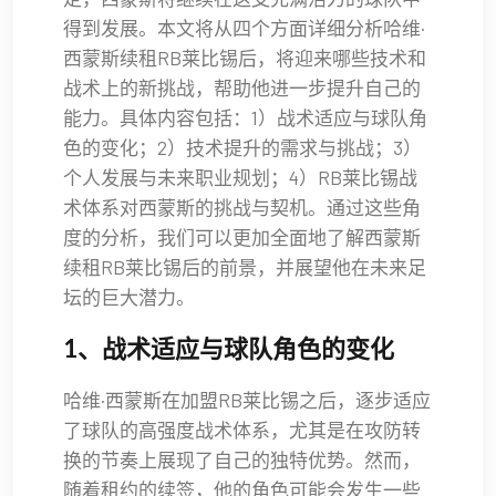
得到发展。本文将从四个方面详细分析哈维·
西蒙斯续租RB莱比锡后，将迎来哪些技术和
战术上的新挑战，帮助他进一步提升自己的
能力。具体内容包括：1）战术适应与球队角
色的变化；2）技术提升的需求与挑战；3）
个人发展与未来职业规划；4）RB莱比锡战
术体系对西蒙斯的挑战与契机。通过这些角
度的分析，我们可以更加全面地了解西蒙斯
续租RB莱比锡后的前景，并展望他在未来足
坛的巨大潜力。
1、战术适应与球队角色的变化
哈维·西蒙斯在加盟RB莱比锡之后，逐步适应
了球队的高强度战术体系，尤其是在攻防转
换的节奏上展现了自己的独特优势。然而，
随着租约的续签，他的角色可能会发生一些