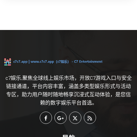
c7娱乐,聚焦全球线上娱乐市场，开放C7游戏入口与安全
链接通道，平台内容丰富，涵盖多类型娱乐形式与活动
专区，助力用户随时随地畅享沉浸式互动体验，是您信
赖的数字娱乐平台首选。