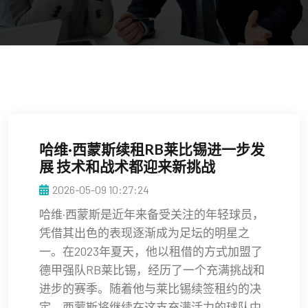
哈维·西蒙斯续租RB莱比锡进一步发
展 技术和战术都迎来新挑战
2026-05-09 10:27:24
哈维·西蒙斯是近年来备受关注的年轻球员，
凭借其出色的表现逐渐成为足坛的明星之
一。在2023年夏天，他以租借的方式加盟了
德甲强队RB莱比锡，经历了一个充满挑战和
进步的赛季。随着他与莱比锡续签租约的决
定，西蒙斯将继续在这支充满活力的球队中