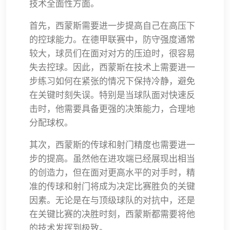
技术全面性方面。
首先，西蒙斯需要进一步提高自己在高压下
的控球能力。在德甲联赛中，防守强度通常
较大，球员们在面对对方的压迫时，很容易
失去控球。因此，西蒙斯在技术上需要进一
步练习如何在紧张的情况下保持冷静，避免
在关键时刻失误。特别是当球队面对快速反
击时，他需要具备更强的决策能力，合理地
分配球权。
其次，西蒙斯的传球和射门精度也需要进一
步的提高。虽然他在进攻端已经展现出相当
的创造力，但在面对更高水平的对手时，精
准的传球和射门将成为决定比赛胜负的关键
因素。无论是在与顶级球队的对抗中，还是
在关键比赛的决胜时刻，西蒙斯都需要将他
的技术发挥到极致。