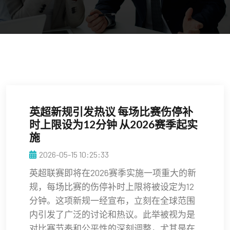
英超新规引发热议 每场比赛伤停补
时上限设为12分钟 从2026赛季起实
施
2026-05-15 10:25:33
英超联赛即将在2026赛季实施一项重大的新
规，每场比赛的伤停补时上限将被设定为12
分钟。这项新规一经宣布，立刻在全球范围
内引发了广泛的讨论和热议。此举被视为是
对比赛节奏和公平性的深刻调整，尤其是在