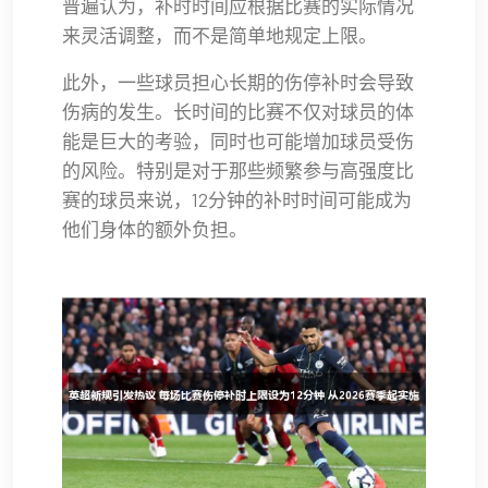
普遍认为，补时时间应根据比赛的实际情况
来灵活调整，而不是简单地规定上限。
此外，一些球员担心长期的伤停补时会导致
伤病的发生。长时间的比赛不仅对球员的体
能是巨大的考验，同时也可能增加球员受伤
的风险。特别是对于那些频繁参与高强度比
赛的球员来说，12分钟的补时时间可能成为
他们身体的额外负担。