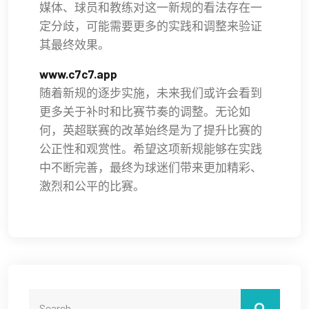
媒体、球员和教练对这一新规的看法存在一
定分歧，可能需要更多的实践和调整来验证
其最终效果。
www.c7c7.app
随着新规的逐步实施，未来我们或许会看到
更多关于补时和比赛节奏的调整。无论如
何，英超联赛的改革始终是为了提升比赛的
公正性和观赏性。希望这项新规能够在实践
中不断完善，最终为球迷们带来更加精彩、
激烈和公平的比赛。