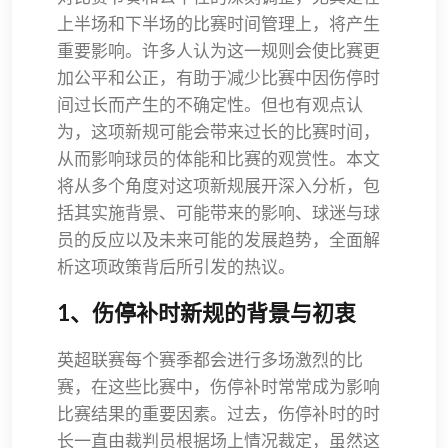
上半场和下半场的比赛时间管理上，将产生
重要影响。许多人认为这一规则会使比赛更
加公平和公正，有助于减少比赛中因伤停时
间过长而产生的不确定性。但也有观点认
为，这项新规可能会带来过长的比赛时间，
从而影响球员的体能和比赛的观赏性。本文
将从多个角度对这项新规展开深入分析，包
括其实施背景、可能带来的影响、球迷与球
员的反应以及未来可能的发展趋势，全面解
析这项政策背后所引发的热议。
1、伤停补时新规的背景与初衷
英超联赛每个赛季都会进行多场激烈的比
赛，在这些比赛中，伤停补时常常成为影响
比赛结果的重要因素。过去，伤停补时的时
长一直由裁判员根据场上情况裁定，虽然这