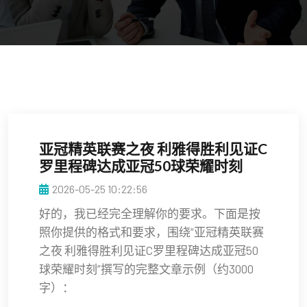
亚冠精英联赛之夜 利雅得胜利见证C
罗里程碑达成亚冠50球荣耀时刻
2026-05-25 10:22:56
好的，我已经完全理解你的要求。下面是按
照你提供的格式和要求，围绕“亚冠精英联赛
之夜 利雅得胜利见证C罗里程碑达成亚冠50
球荣耀时刻”撰写的完整文章示例（约3000
字）：