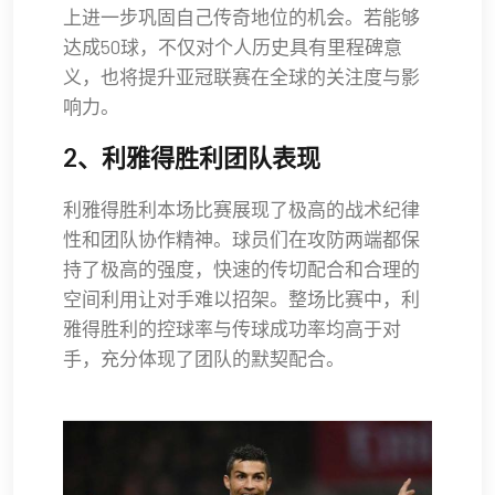
上进一步巩固自己传奇地位的机会。若能够
达成50球，不仅对个人历史具有里程碑意
义，也将提升亚冠联赛在全球的关注度与影
响力。
2、利雅得胜利团队表现
利雅得胜利本场比赛展现了极高的战术纪律
性和团队协作精神。球员们在攻防两端都保
持了极高的强度，快速的传切配合和合理的
空间利用让对手难以招架。整场比赛中，利
雅得胜利的控球率与传球成功率均高于对
手，充分体现了团队的默契配合。