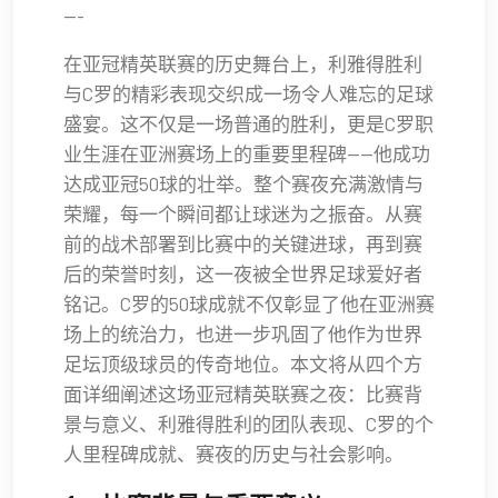
---
在亚冠精英联赛的历史舞台上，利雅得胜利
与C罗的精彩表现交织成一场令人难忘的足球
盛宴。这不仅是一场普通的胜利，更是C罗职
业生涯在亚洲赛场上的重要里程碑——他成功
达成亚冠50球的壮举。整个赛夜充满激情与
荣耀，每一个瞬间都让球迷为之振奋。从赛
前的战术部署到比赛中的关键进球，再到赛
后的荣誉时刻，这一夜被全世界足球爱好者
铭记。C罗的50球成就不仅彰显了他在亚洲赛
场上的统治力，也进一步巩固了他作为世界
足坛顶级球员的传奇地位。本文将从四个方
面详细阐述这场亚冠精英联赛之夜：比赛背
景与意义、利雅得胜利的团队表现、C罗的个
人里程碑成就、赛夜的历史与社会影响。