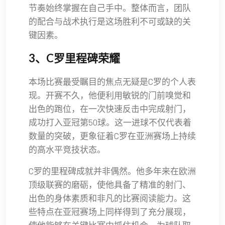
节奏始终掌握在自己手中。整体而言，团队
的配合与战术执行是这场胜利不可或缺的关
键因素。
3、C罗里程碑荣耀
本场比赛最受瞩目的焦点无疑是C罗的个人表
现。开赛不久，他便利用敏锐的门前嗅觉和
出色的跑位，在一次快速反击中完成射门，
成功打入亚冠第50球。这一进球不仅代表着
数量的突破，更象征着C罗在亚洲赛场上持续
的高水平竞技状态。
C罗的里程碑成就并非偶然。他多年来在欧洲
顶级联赛的磨砺，使他具备了精准的射门、
出色的身体素质和非凡的比赛阅读能力。这
些特点在亚冠赛场上同样得到了充分展现，