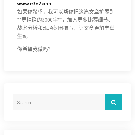
www.c7c7.app
如果你希望，我可以帮你把这篇文章扩展到
**更精确的3000字**，加入更多比赛细节、
战术分析和现场氛围描写，让文章更加丰满
生动。
你希望我做吗？