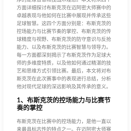
方面详细探讨布斯克茨在迈阿密大师赛中的
卓越表现与他如何在比赛中展现并传承这些
足球智慧。这四个方面分别是：布斯克茨的
控场能力与比赛节奏的掌控、布斯克茨的传
球精度与视野、布斯克茨的防守意识与反抢
能力、以及布斯克茨的比赛智慧与领导力。
每一方面都深刻揭示了布斯克茨作为足球大
师的多维度特质，以及他如何通过精湛的技
艺和思维方式引领比赛。最后，本文将对布
斯克茨在此次赛事中的表现进行总结，分析
他对现代足球的深远影响及其传承的意义。
1、布斯克茨的控场能力与比赛节
奏的掌控
布斯克茨在比赛中的控场能力，是他一直以
来最具标志性的特点之一。在迈阿密大师赛