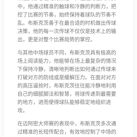
中，他通过精准的触球和冷静的判断力，把
控了比赛的节奏，始终保持着球队的节奏不
乱。布斯克茨善于在最合适的时机做出传球
决策，他的每一次传球不仅仅是技术上的输
出，更是对整个比赛局势的掌控。
与其他中场球员不同，布斯克茨具有极高的
场上阅读能力，他能够在场上最复杂的情况
下保持冷静，清晰地判断出如何通过传球来
打破对方的防线或是缓解压力。在面对对方
的高压逼抢时，布斯克茨往往能冷静地利用
自己的细腻脚法和智慧，将球传递到最需要
的地方，进而使得球队能够稳定地组织进
攻。
在迈阿密大师赛的表现中，布斯克茨多次通
过精准的长短传配合，有效地控制了中场的