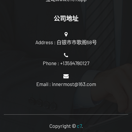
公司地址
Address : 白银市市歌阁68号
Phone : +13594780127
Email : innermost@163.com
Copyright ©
c7
.