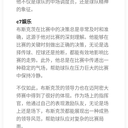
他不仅是球队的中场调度员，还是球队精神
的象征。
c7娱乐
布斯克茨在比赛中的决策总是非常及时和准
确，这源于他对比赛的深刻理解。他能够在
比赛的关键时刻做出正确的决策，无论是选
择传球、控球还是抢断，都能有效地影响比
赛的走势。此外，他总是在比赛中传递出一
种稳定的气场，帮助球队在压力巨大的比赛
中保持冷静。
不仅如此，布斯克茨的领导力也在迈阿密大
师赛中得到了很好的体现。作为场上的指挥
官，他通过自己的表现激励队友，无论是场
上还是场下，布斯克茨都能展现出一种成熟
的领导风范，帮助球队应对复杂的比赛局
面。