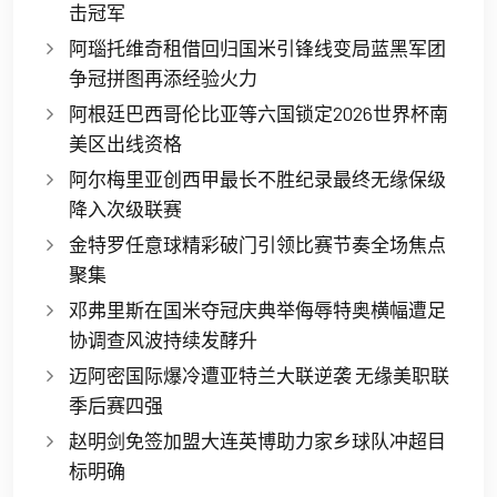
击冠军
阿瑙托维奇租借回归国米引锋线变局蓝黑军团
争冠拼图再添经验火力
阿根廷巴西哥伦比亚等六国锁定2026世界杯南
美区出线资格
阿尔梅里亚创西甲最长不胜纪录最终无缘保级
降入次级联赛
金特罗任意球精彩破门引领比赛节奏全场焦点
聚集
邓弗里斯在国米夺冠庆典举侮辱特奥横幅遭足
协调查风波持续发酵升
迈阿密国际爆冷遭亚特兰大联逆袭 无缘美职联
季后赛四强
赵明剑免签加盟大连英博助力家乡球队冲超目
标明确