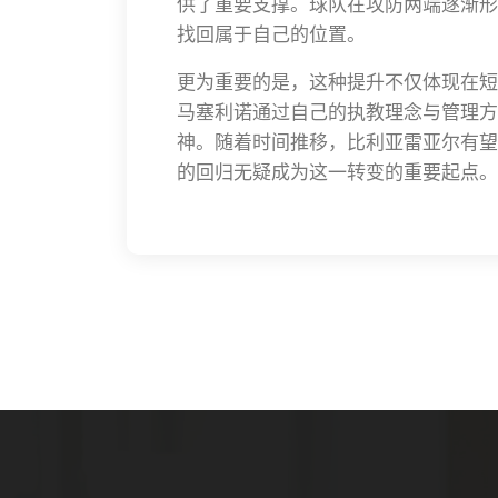
供了重要支撑。球队在攻防两端逐渐形
找回属于自己的位置。
更为重要的是，这种提升不仅体现在短
马塞利诺通过自己的执教理念与管理方
神。随着时间推移，比利亚雷亚尔有望
的回归无疑成为这一转变的重要起点。