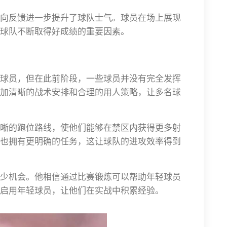
向反馈进一步提升了球队士气。球员在场上展现
球队不断取得好成绩的重要因素。
球员，但在此前阶段，一些球员并没有完全发挥
加清晰的战术安排和合理的用人策略，让多名球
晰的跑位路线，使他们能够在禁区内获得更多射
也拥有更明确的任务，这让球队的进攻效率得到
少机会。他相信通过比赛锻炼可以帮助年轻球员
启用年轻球员，让他们在实战中积累经验。