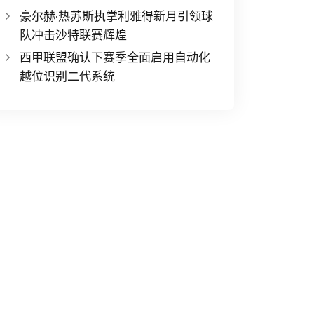
豪尔赫·热苏斯执掌利雅得新月引领球
队冲击沙特联赛辉煌
西甲联盟确认下赛季全面启用自动化
越位识别二代系统