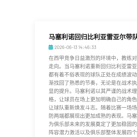
马塞利诺回归比利亚雷亚尔带
2026-06-13 14:46:33
在西甲竞争日益激烈的环境中，教练对
走向。当马塞利诺重新回归比利亚雷亚
都有着不俗表现的球队正处在成绩波动
渐找回了熟悉的节奏，无论是在战术执
显的提升。马塞利诺以其严谨的战术理
格，让球员在场上更加明确自己的角色
让球队重新焕发斗志。随着比赛一场场
防两端都展现出更加成熟的表现。马塞
为俱乐部未来的发展奠定了更加稳固的
阵容潜力激活以及俱乐部整体发展四个