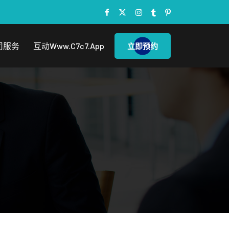
司服务
互动www.c7c7.app
立即预约