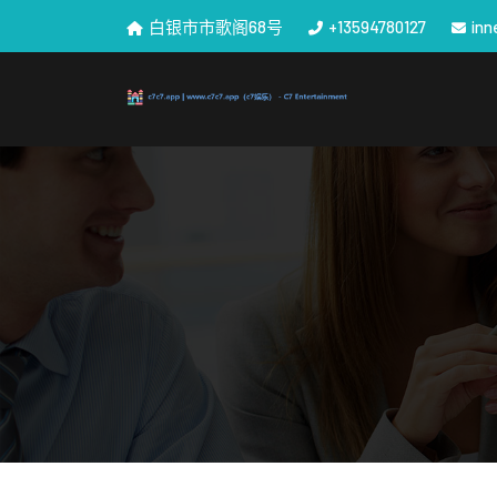
白银市市歌阁68号
+13594780127
inn