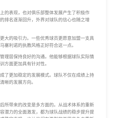
上的表现，也对俱乐部整体发展产生了积极作
的排名逐渐回升，外界对球队的信心也随之增
更大的吸引力。一些优秀球员更愿意加盟一支具
马塞利诺的执教风格正好符合这一点。
管理层保持良好的沟通。他能够根据球队实际情
训方面更加具有针对性。
成了更加稳定的发展模式。球队不仅在成绩上持
清晰的发展方向。
后所带来的改变是多方面的。从战术体系的重新
容潜力的全面激发，都为球队战绩的稳步提升提