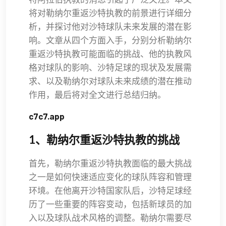
将对勒纳尔重返沙特执教的前景进行详细分
析，并探讨他对沙特球队未来发展的潜在影
响。文章从四个方面入手，分别分析勒纳尔
重返沙特执教可能面临的挑战、他的执教风
格对球队的影响、沙特足球的现状及发展需
求、以及勒纳尔对球队未来成绩的潜在推动
作用，最后将对全文进行总结归纳。
c7c7.app
1、勒纳尔重返沙特执教的挑战
首先，勒纳尔重返沙特执教面临的最大挑战
之一是如何快速适应变化的球队阵容和管理
环境。在他离开沙特国家队后，沙特足球经
历了一些重要的阵容变动，包括新球员的加
入以及球队战术风格的调整。勒纳尔需要尽