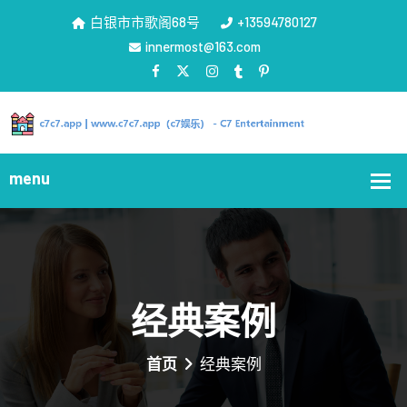
白银市市歌阁68号
+13594780127
innermost@163.com
经典案例
首页
经典案例