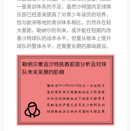
一是青训体系的不足，虽然沙特国内足球俱
乐部已经逐渐提高了对青少年球员的培养，
但与欧洲等地的青训体系相比，仍然存在较
大差距。勒纳尔的到来，或许能在短期内改
善沙特球队的战术水平，但要从根本上提升
球队的整体水平，还需要长期的基础建设。