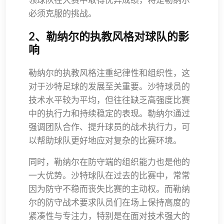
必须克服的挑战。
2、勒纳尔的执教风格对球队的影
响
勒纳尔的执教风格注重纪律性和组织性，这
对于沙特足球的发展至关重要。沙特球员的
技术水平较为平均，但往往缺乏高强度比赛
中的执行力和持续稳定的表现。勒纳尔通过
强调团队合作、提升球员的战术执行力，可
以帮助球队更好地应对复杂的比赛环境。
同时，勒纳尔在防守端的组织能力也是他的
一大优势。沙特球队在过去的比赛中，常常
因为防守不稳而丧失比赛的主动权。而勒纳
尔的防守战术要求队员们在场上保持高度的
紧凑性与专注力，特别是在面对技术强大的