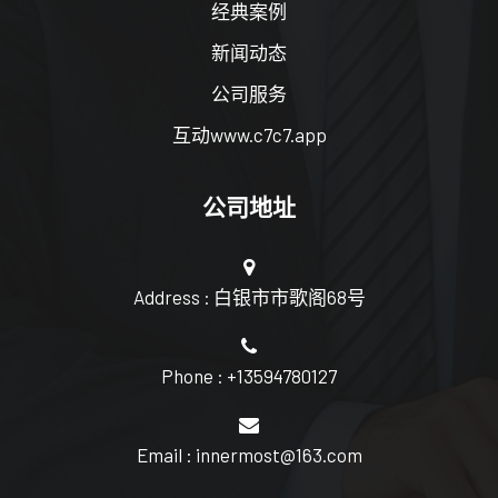
经典案例
新闻动态
公司服务
互动www.c7c7.app
公司地址
Address : 白银市市歌阁68号
Phone : +13594780127
Email : innermost@163.com