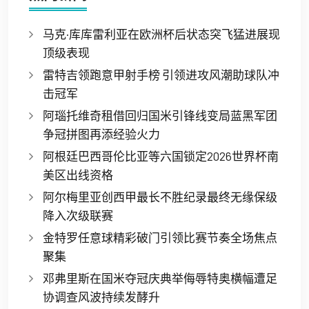
马克·库库雷利亚在欧洲杯后状态突飞猛进展现
顶级表现
雷特吉领跑意甲射手榜 引领进攻风潮助球队冲
击冠军
阿瑙托维奇租借回归国米引锋线变局蓝黑军团
争冠拼图再添经验火力
阿根廷巴西哥伦比亚等六国锁定2026世界杯南
美区出线资格
阿尔梅里亚创西甲最长不胜纪录最终无缘保级
降入次级联赛
金特罗任意球精彩破门引领比赛节奏全场焦点
聚集
邓弗里斯在国米夺冠庆典举侮辱特奥横幅遭足
协调查风波持续发酵升