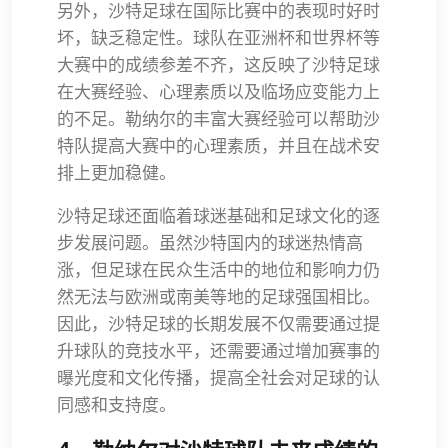
另外，沙特足球在国际比赛中的表现时好时
坏，缺乏稳定性。球队在亚洲杯和世界杯等
大赛中的成绩参差不齐，这反映了沙特足球
在大赛经验、心理素质以及临场应变能力上
的不足。勒纳尔的丰富大赛经验可以帮助沙
特队提高大赛中的心理素质，并且在战术安
排上更加稳健。
沙特足球还面临着球迷基础和足球文化的逐
步发展问题。虽然沙特国内的球迷热情高
涨，但足球在民众生活中的地位和影响力仍
然无法与欧洲或南美等地的足球强国相比。
因此，沙特足球的长期发展不仅需要通过提
升球队的竞技水平，还需要通过增加赛事的
曝光度和文化传播，提高全社会对足球的认
同感和支持度。