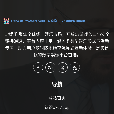
c7娱乐,聚焦全球线上娱乐市场，开放C7游戏入口与安全
链接通道，平台内容丰富，涵盖多类型娱乐形式与活动
专区，助力用户随时随地畅享沉浸式互动体验，是您信
赖的数字娱乐平台首选。
导航
网站首页
认识c7c7.app