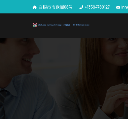
白银市市歌阁68号
+13594780127
inn