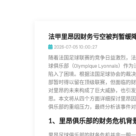
法甲里昂因财务亏空被判暂缓降
2026-07-05 10:00:27
随着法国足球联赛的竞争日益激烈，法
球俱乐部（Olympique Lyonna
陷入了困境。根据法国足球协会的裁决
部暂时得以留在顶级联赛，但面临的财
对里昂的未来构成了巨大威胁，也引发
思。本文将从四个方面详细探讨里昂因
俱乐部的重组压力，最终分析该事件对
1、里昂俱乐部的财务危机背
里昂足球俱乐部的财务危机并非一朝一