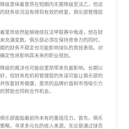
降级意味着里昂在短期内无需降级至法乙，但这
的财务状况没有得到有效的修复，俱乐部管理层
着里昂依然能够继续在法甲联赛中角逐，但在财
来充满变数。俱乐部必须在保持竞争力的同时，
期的财务不稳定也可能影响球队的竞技表现。对
确定性将影响其未来的职业规划。
降级的裁决也可能给里昂带来负面影响。长期以
好，但财务危机和管理层的失误可能让俱乐部的
并恢复财务健康，里昂的品牌价值和市场吸引力
的赞助合同和合作机会。
俱乐部面临着前所未有的重组压力。首先，俱乐
策略，寻求多元化的收入来源。无论是通过球员