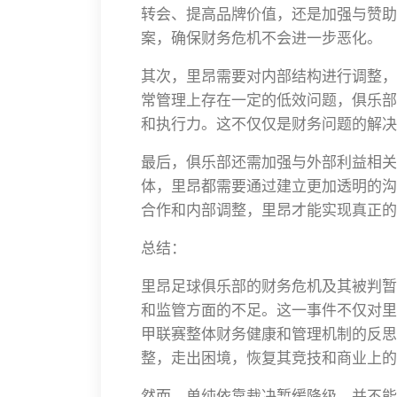
转会、提高品牌价值，还是加强与赞助
案，确保财务危机不会进一步恶化。
其次，里昂需要对内部结构进行调整，
常管理上存在一定的低效问题，俱乐部
和执行力。这不仅仅是财务问题的解决
最后，俱乐部还需加强与外部利益相关
体，里昂都需要通过建立更加透明的沟
合作和内部调整，里昂才能实现真正的
总结：
里昂足球俱乐部的财务危机及其被判暂
和监管方面的不足。这一事件不仅对里
甲联赛整体财务健康和管理机制的反思
整，走出困境，恢复其竞技和商业上的
然而，单纯依靠裁决暂缓降级，并不能