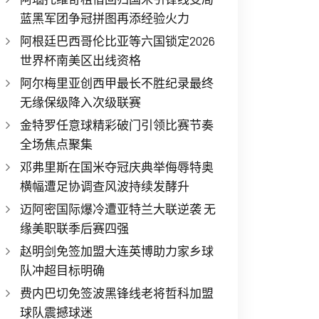
蓝黑军团争冠拼图再添经验火力
阿根廷巴西哥伦比亚等六国锁定2026
世界杯南美区出线资格
阿尔梅里亚创西甲最长不胜纪录最终
无缘保级降入次级联赛
金特罗任意球精彩破门引领比赛节奏
全场焦点聚集
邓弗里斯在国米夺冠庆典举侮辱特奥
横幅遭足协调查风波持续发酵升
迈阿密国际爆冷遭亚特兰大联逆袭 无
缘美职联季后赛四强
赵明剑免签加盟大连英博助力家乡球
队冲超目标明确
费内巴切免签波黑锋线老将哲科加盟
球队震撼球迷