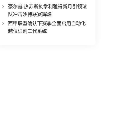
豪尔赫·热苏斯执掌利雅得新月引领球
队冲击沙特联赛辉煌
西甲联盟确认下赛季全面启用自动化
越位识别二代系统