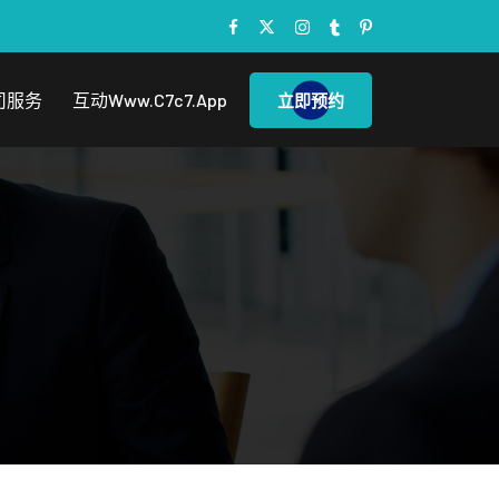
司服务
互动www.c7c7.app
立即预约