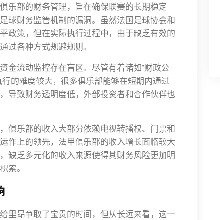
俱乐部的财务管理，旨在确保联赛的长期稳定
足球财务监管机制的漏洞。虽然法国足球协会和
平政策，但在实际执行过程中，由于缺乏有效的
通过各种方式规避规则。
资金流动监控存在盲区。尽管有着诸如“财政公
执行的难度较大，很多俱乐部能够在短期内通过
，导致财务透明度低，外部投资者和合作伙伴也
，俱乐部的收入大部分依赖电视转播权、门票和
运作上的领先，法甲俱乐部的收入增长面临较大
，缺乏多元化的收入来源使得其财务风险更加明
积累。
响
给里昂争取了宝贵的时间，但从长远来看，这一