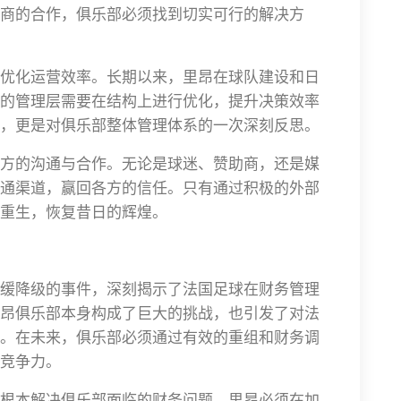
商的合作，俱乐部必须找到切实可行的解决方
优化运营效率。长期以来，里昂在球队建设和日
的管理层需要在结构上进行优化，提升决策效率
，更是对俱乐部整体管理体系的一次深刻反思。
方的沟通与合作。无论是球迷、赞助商，还是媒
通渠道，赢回各方的信任。只有通过积极的外部
重生，恢复昔日的辉煌。
缓降级的事件，深刻揭示了法国足球在财务管理
昂俱乐部本身构成了巨大的挑战，也引发了对法
。在未来，俱乐部必须通过有效的重组和财务调
竞争力。
根本解决俱乐部面临的财务问题。里昂必须在加