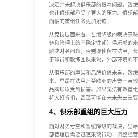
决定并未解决俱乐部的根本问题。暂缓
也让俱乐部承受了更大的压力。俱乐部
面临的重组任务更加紧迫。
从竞技层面来看，暂缓降级的裁决意味
务和管理上的不确定性却让俱乐部的未
解决财务问题，否则即使留在法甲，长
于球员和教练团队来说，外部环境的不
从俱乐部的声誉和品牌价值来看，暂缓
来，里昂在法甲乃至欧洲的声誉一直较
品牌形象受到损害。如果无法有效重组
将大打折扣，甚至可能在未来失去重要
4、俱乐部重组的巨大压力
面对财务亏空和暂缓降级的裁决，里昂
部管理层需要迅速采取行动，调整经营