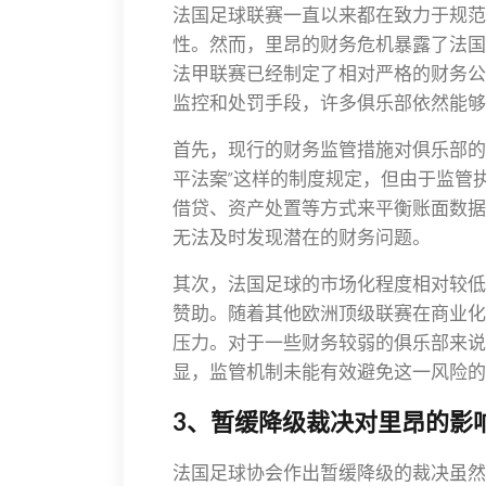
法国足球联赛一直以来都在致力于规范
性。然而，里昂的财务危机暴露了法国
法甲联赛已经制定了相对严格的财务公
监控和处罚手段，许多俱乐部依然能够
首先，现行的财务监管措施对俱乐部的
平法案”这样的制度规定，但由于监管
借贷、资产处置等方式来平衡账面数据
无法及时发现潜在的财务问题。
其次，法国足球的市场化程度相对较低
赞助。随着其他欧洲顶级联赛在商业化
压力。对于一些财务较弱的俱乐部来说
显，监管机制未能有效避免这一风险的
3、暂缓降级裁决对里昂的影
法国足球协会作出暂缓降级的裁决虽然