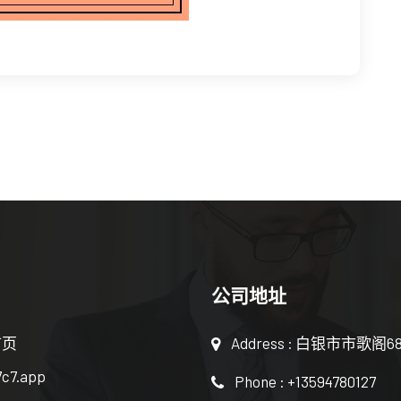
公司地址
首页
Address : 白银市市歌阁6
c7.app
Phone : +13594780127