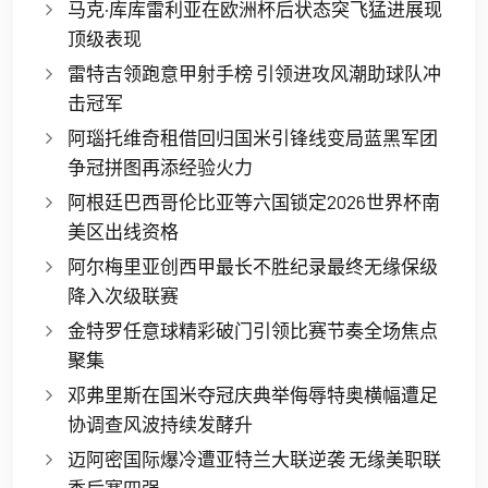
马克·库库雷利亚在欧洲杯后状态突飞猛进展现
顶级表现
雷特吉领跑意甲射手榜 引领进攻风潮助球队冲
击冠军
阿瑙托维奇租借回归国米引锋线变局蓝黑军团
争冠拼图再添经验火力
阿根廷巴西哥伦比亚等六国锁定2026世界杯南
美区出线资格
阿尔梅里亚创西甲最长不胜纪录最终无缘保级
降入次级联赛
金特罗任意球精彩破门引领比赛节奏全场焦点
聚集
邓弗里斯在国米夺冠庆典举侮辱特奥横幅遭足
协调查风波持续发酵升
迈阿密国际爆冷遭亚特兰大联逆袭 无缘美职联