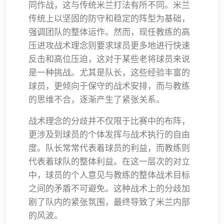
同作战，这与传统米兰打法有所不同。米兰
传统上以坚固的防守和稳定的阵型为基础，
强调团队的整体运作。然而，现任教练的高
压进攻战术理念则要求球员更多地进行快速
反击和高位压迫，这对于某些老将球员来说
是一种挑战。尤其是队长，这些经验丰富的
球员，更倾向于保守的战术安排，而与教练
的思维不合，逐渐产生了紧张关系。
战术理念的分歧并不仅限于比赛中的布阵，
更涉及到球员的个体发挥与战术执行的自由
度。队长常常代表着球员的利益，而教练则
代表着球队的整体利益。在这一层次的对立
中，球员的个人意见与教练的整体战术目标
之间的矛盾不可避免。这种战术上的分歧加
剧了队内的紧张氛围，最终导致了米兰内部
的风波。