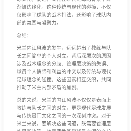
渐被边缘化。这种传统与现代的碰撞，不仅
仅影响了球队的战术打法，还影响了球队内
部的氛围与凝聚力。
总结：
米兰内讧风波的发生，远远超出了教练与队
长之间简单的个人对立。背后深层次的原因
涉及战术理念的分歧、管理层决策的失误、
球员个人情感和利益的冲突以及传统与现代
足球理念的碰撞。这些因素相互交织，共同
推动了米兰内部矛盾的加剧。
总的来说，米兰的内讧风波不仅仅是表面上
教练与队长之间的对立，更是现代足球发展
与传统豪门文化之间的一次深刻冲突。对于
米兰来说，要解决这些问题，既需要管理层