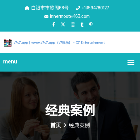
白银市市歌阁68号
+13594780127
innermost@163.com
经典案例
首页
经典案例