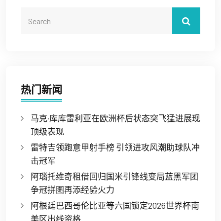
热门新闻
马克·库库雷利亚在欧洲杯后状态突飞猛进展现
顶级表现
雷特吉领跑意甲射手榜 引领进攻风潮助球队冲
击冠军
阿瑙托维奇租借回归国米引锋线变局蓝黑军团
争冠拼图再添经验火力
阿根廷巴西哥伦比亚等六国锁定2026世界杯南
美区出线资格