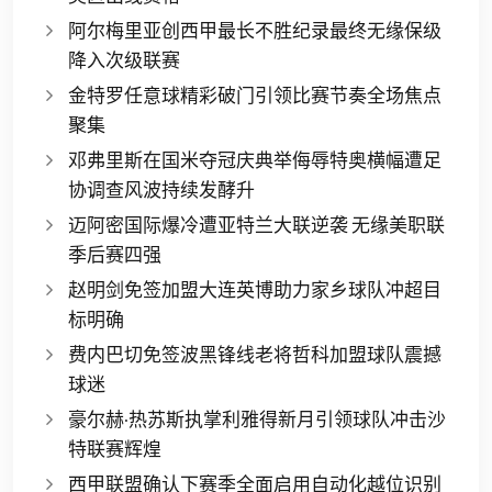
阿尔梅里亚创西甲最长不胜纪录最终无缘保级
降入次级联赛
金特罗任意球精彩破门引领比赛节奏全场焦点
聚集
邓弗里斯在国米夺冠庆典举侮辱特奥横幅遭足
协调查风波持续发酵升
迈阿密国际爆冷遭亚特兰大联逆袭 无缘美职联
季后赛四强
赵明剑免签加盟大连英博助力家乡球队冲超目
标明确
费内巴切免签波黑锋线老将哲科加盟球队震撼
球迷
豪尔赫·热苏斯执掌利雅得新月引领球队冲击沙
特联赛辉煌
西甲联盟确认下赛季全面启用自动化越位识别