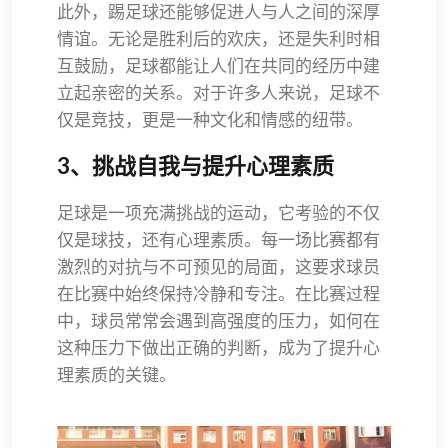
此外，踢足球还能够促进人与人之间的深厚
情谊。无论是胜利后的欢庆，还是失利时相
互鼓励，足球都能让人们在共同的经历中建
立起亲密的关系。对于许多人来说，足球不
仅是竞技，更是一种文化和情感的纽带。
3、挑战自我与提升心理素质
足球是一项充满挑战的运动，它考验的不仅
仅是球技，还有心理素质。每一场比赛都有
激烈的对抗与不可预见的局面，这要求球员
在比赛中始终保持冷静和专注。在比赛过程
中，球员常常会遇到高强度的压力，如何在
这种压力下做出正确的判断，成为了提升心
理素质的关键。