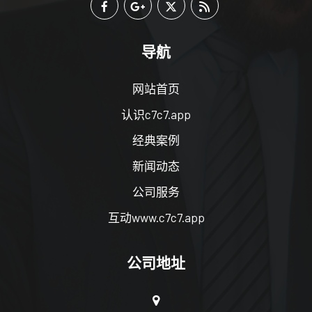
导航
网站首页
认识c7c7.app
经典案例
新闻动态
公司服务
互动www.c7c7.app
公司地址