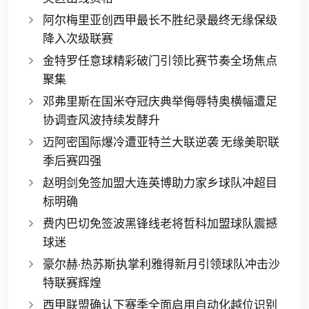
阿尔梅里亚创西甲最长不胜纪录最终无缘保级
降入次级联赛
金特罗任意球精彩破门引领比赛节奏全场焦点
聚集
邓弗里斯在国米夺冠庆典举侮辱特奥横幅遭足
协调查风波持续发酵升
迈阿密国际爆冷遭亚特兰大联逆袭 无缘美职联
季后赛四强
赵明剑免签加盟大连英博助力家乡球队冲超目
标明确
费内巴切免签波黑锋线老将哲科加盟球队震撼
球迷
豪尔赫·热苏斯执掌利雅得新月引领球队冲击沙
特联赛辉煌
西甲联盟确认下赛季全面启用自动化越位识别