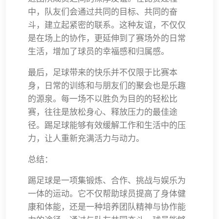
中，队友们会通过共同的目标、共同的奋
斗，建立起紧密的联系。这种友谊，不仅仅
是在场上的协作，更延伸到了赛场外的日常
生活，增加了球员的幸福感和归属感。
最后，足球带来的快乐并不仅限于比赛本
身，日常的训练和与朋友们的聚会也是乐趣
的源泉。每一场不以胜负为目的的轻松比
赛，往往是放松身心、释放压力的最佳途
径。踢足球能够有效缓解工作和生活中的压
力，让人重新充满活力与动力。
总结：
踢足球是一项集锻炼、合作、挑战与娱乐为
一体的运动。它不仅帮助球员提高了身体健
康和体能，还是一种培养团队精神与协作能