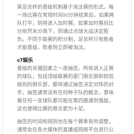
英足总杯的晋级机制基于淘汰赛的形式。每
一场比赛在常规时间90分钟结束后，如果两
队打平，则将进入加时赛。如果加时赛后比
分依然未分高下，则通过点球大战决定胜
负。不同于联赛的积分制，足总杯只有胜者
才能晋级，败者则立即被淘汰。
c7娱乐
晋级的关键因素之一是抽签。所有进入正赛
的球队，包括顶级联赛的豪门俱乐部和较低
级别的俱乐部，都将通过抽签决定对阵的对
手。抽签通常没有任何种子队的概念，意味
着任何一支球队都可能在第四圈遇到强敌，
这也使得比赛的悬念更为十足。
抽签的时间和规则也在每个赛季有所调整，
通常会在各大媒体的直播或网络平台进行公