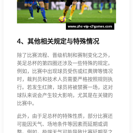
4、其他相关规定与特殊情况
除了比赛流程、晋级机制和赛制变化之外，
英足总杯的第四圈还涉及一些特殊的规定。
例如，比赛中出现球员受伤或红黄牌等情况
时，裁判员和技术人员需要严格按照规则执
行。若发生红牌，球员将被禁赛一场，这对
球队来说会产生较大影响，尤其是在关键的
比赛中。
此外，由于足总杯的特殊性质，部分比赛还
可能因天气、场地条件等因素而延期或调
整。例如，极端天气可能导致比赛延期至之