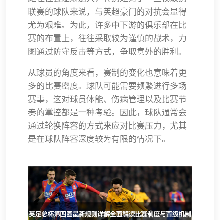
联赛的球队来说，与英超豪门的对抗会显得
尤为艰难。为此，许多中下游的俱乐部在比
赛的布置上，往往采取较为谨慎的战术，力
图通过防守反击等方式，争取意外的胜利。
从球员的角度来看，赛制的变化也意味着更
多的比赛密度。球队可能需要频繁进行多场
赛事，这对球员体能、伤病管理以及比赛节
奏的掌控都是一种考验。因此，球队通常会
通过轮换阵容的方式来应对比赛压力，尤其
是在球队阵容深度较为有限的情况下。