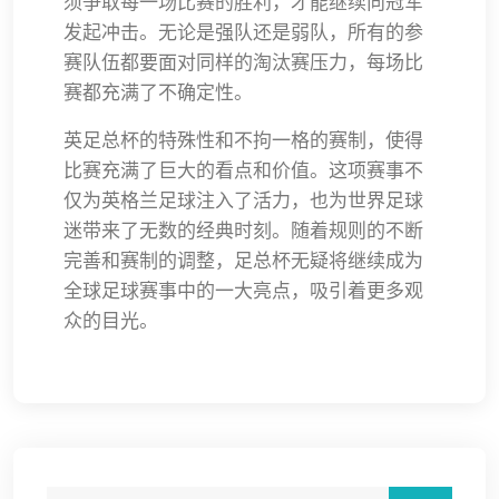
须争取每一场比赛的胜利，才能继续向冠军
发起冲击。无论是强队还是弱队，所有的参
赛队伍都要面对同样的淘汰赛压力，每场比
赛都充满了不确定性。
英足总杯的特殊性和不拘一格的赛制，使得
比赛充满了巨大的看点和价值。这项赛事不
仅为英格兰足球注入了活力，也为世界足球
迷带来了无数的经典时刻。随着规则的不断
完善和赛制的调整，足总杯无疑将继续成为
全球足球赛事中的一大亮点，吸引着更多观
众的目光。