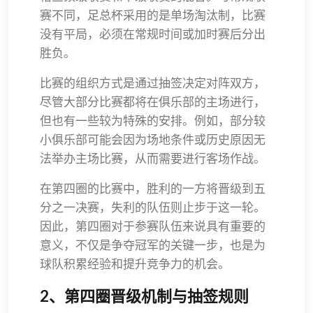
赛不同，足总杯采用的是单场淘汰制，比赛
没有平局，必须在常规时间或加时赛后分出
胜负。
比赛的组织方式是通过抽签决定对阵双方，
尽管大部分比赛都将在俱乐部的主场进行，
但也有一些较为特殊的安排。例如，部分较
小俱乐部可能会因为场地条件或历史原因无
法举办主场比赛，从而需要进行客场作战。
在第四圈的比赛中，胜利的一方将晋级到五
分之一决赛，失利的队伍则止步于这一轮。
因此，第四圈对于参赛队伍来说具有重要的
意义，不仅是争夺冠军的关键一步，也是为
球队积累经验和提升竞争力的机会。
2、第四圈晋级机制与抽签规则