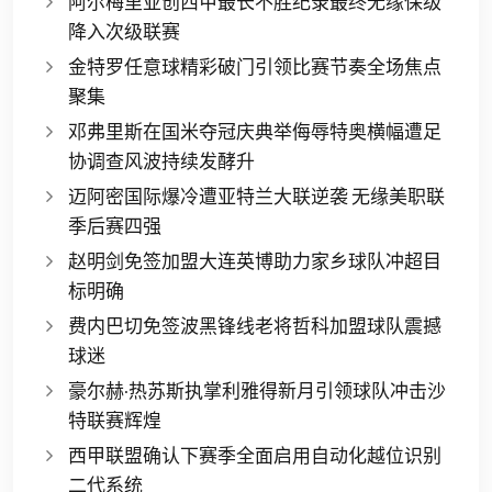
阿尔梅里亚创西甲最长不胜纪录最终无缘保级
降入次级联赛
金特罗任意球精彩破门引领比赛节奏全场焦点
聚集
邓弗里斯在国米夺冠庆典举侮辱特奥横幅遭足
协调查风波持续发酵升
迈阿密国际爆冷遭亚特兰大联逆袭 无缘美职联
季后赛四强
赵明剑免签加盟大连英博助力家乡球队冲超目
标明确
费内巴切免签波黑锋线老将哲科加盟球队震撼
球迷
豪尔赫·热苏斯执掌利雅得新月引领球队冲击沙
特联赛辉煌
西甲联盟确认下赛季全面启用自动化越位识别
二代系统