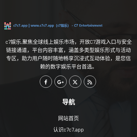
c7娱乐,聚焦全球线上娱乐市场，开放C7游戏入口与安全
链接通道，平台内容丰富，涵盖多类型娱乐形式与活动
专区，助力用户随时随地畅享沉浸式互动体验，是您信
赖的数字娱乐平台首选。
导航
网站首页
认识c7c7.app