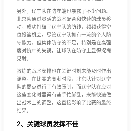
另外，辽宁队在防守端也暴露了不少问题。
北京队通过灵活的战术配合和快速的球员移
动，成功打破了辽宁队的防线，频频获得空
位投篮机会。尽管辽宁队拥有一流的个人防
守能力，但集体防守的不足，特别是在高强
度对抗中的失误，让球队在防守上显得捉襟
见肘。
教练的战术安排也在关键时刻未能及时作出
调整。在比赛的高潮时段，北京队针对辽宁
队的弱点进行了有效压制，而辽宁队在应对
这些变化时显得有些手忙脚乱，未能快速做
出战术上的调整，这直接影响了比赛的最终
结果。
2、关键球员发挥不佳