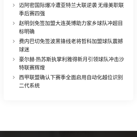
迈阿密国际爆冷遭亚特兰大联逆袭 无缘美职联
季后赛四强
赵明剑免签加盟大连英博助力家乡球队冲超目
标明确
费内巴切免签波黑锋线老将哲科加盟球队震撼
球迷
豪尔赫·热苏斯执掌利雅得新月引领球队冲击沙
特联赛辉煌
西甲联盟确认下赛季全面启用自动化越位识别
二代系统