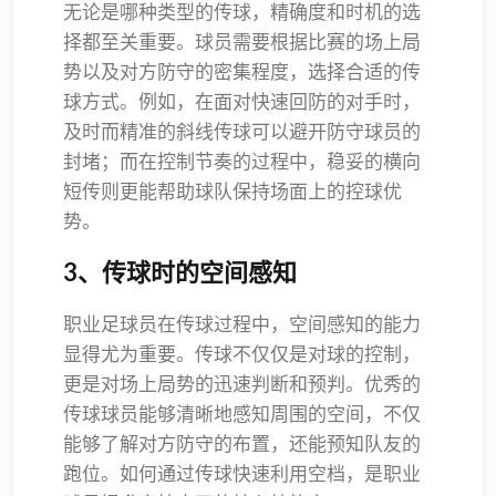
无论是哪种类型的传球，精确度和时机的选
择都至关重要。球员需要根据比赛的场上局
势以及对方防守的密集程度，选择合适的传
球方式。例如，在面对快速回防的对手时，
及时而精准的斜线传球可以避开防守球员的
封堵；而在控制节奏的过程中，稳妥的横向
短传则更能帮助球队保持场面上的控球优
势。
3、传球时的空间感知
职业足球员在传球过程中，空间感知的能力
显得尤为重要。传球不仅仅是对球的控制，
更是对场上局势的迅速判断和预判。优秀的
传球球员能够清晰地感知周围的空间，不仅
能够了解对方防守的布置，还能预知队友的
跑位。如何通过传球快速利用空档，是职业