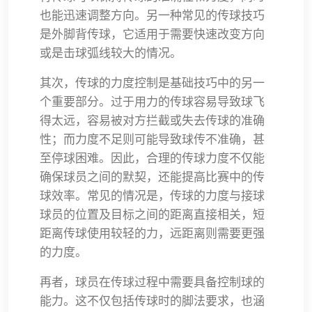
也能迅速调整方向。另一种常见的传球技巧
是外脚背传球，它适用于需要快速改变方向
或是击球弧线较大的情况。
其次，传球的力度控制是基础技巧中的另一
个重要部分。过于用力的传球容易导致球飞
得太远，容易被对方拦截或失去传球的准确
性；而力度不足则可能导致球传不准确，甚
至停球困难。因此，合理的传球力度不仅能
确保球员之间的默契，还能提高比赛中的传
球效率。常见的情况是，传球的力度与接球
球员的位置及目标之间的距离直接相关，短
距离传球使用较轻的力，远距离则需要更强
的力度。
再者，球员在传球过程中需要具备控制球的
能力。这不仅包括传球时的脚法要求，也涵