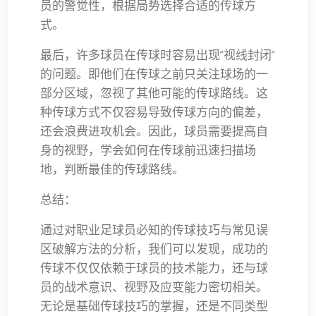
员的警觉性，根据局势选择合适的传球方
式。
最后，许多球员在传球时容易出现“视线封闭”
的问题。即他们在传球之前只关注球场的一
部分区域，忽视了其他可能的传球路线。这
种传球方式不仅容易导致传球方向的偏差，
还会浪费进攻机会。因此，球员需要提高自
身的视野，学会如何在传球前迅速扫描场
地，判断最佳的传球路线。
总结：
通过对职业足球员必知的传球技巧与常见误
区破解方法的分析，我们可以发现，成功的
传球不仅仅依赖于球员的技术能力，还与球
员的战术意识、视野及应变能力密切相关。
无论是基础传球技巧的掌握，还是不同类型