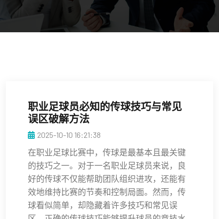
职业足球员必知的传球技巧与常见
误区破解方法
2025-10-10 16:21:38
在职业足球比赛中，传球是最基本且最关键
的技巧之一。对于一名职业足球员来说，良
好的传球不仅能帮助团队组织进攻，还能有
效地维持比赛的节奏和控制局面。然而，传
球看似简单，却隐藏着许多技巧和常见误
区。正确的传球技巧能够提升球员的竞技水