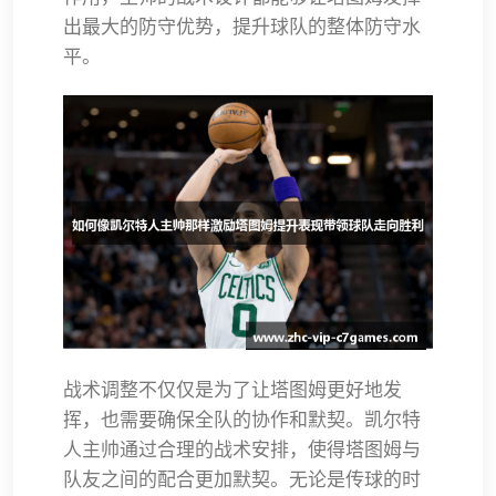
出最大的防守优势，提升球队的整体防守水
平。
战术调整不仅仅是为了让塔图姆更好地发
挥，也需要确保全队的协作和默契。凯尔特
人主帅通过合理的战术安排，使得塔图姆与
队友之间的配合更加默契。无论是传球的时