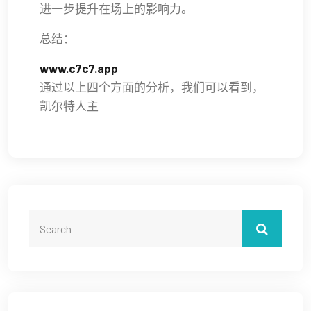
进一步提升在场上的影响力。
总结：
www.c7c7.app
通过以上四个方面的分析，我们可以看到，
凯尔特人主