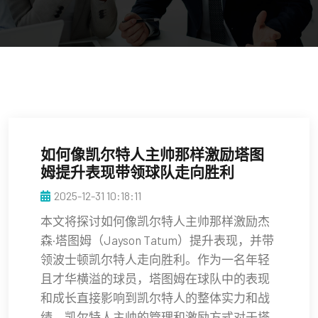
如何像凯尔特人主帅那样激励塔图
姆提升表现带领球队走向胜利
2025-12-31 10:18:11
本文将探讨如何像凯尔特人主帅那样激励杰
森·塔图姆（Jayson Tatum）提升表现，并带
领波士顿凯尔特人走向胜利。作为一名年轻
且才华横溢的球员，塔图姆在球队中的表现
和成长直接影响到凯尔特人的整体实力和战
绩。凯尔特人主帅的管理和激励方式对于塔