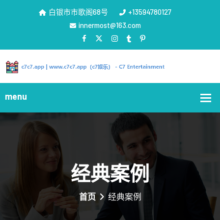
白银市市歌阁68号
+13594780127
innermost@163.com
经典案例
首页
经典案例