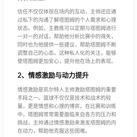
信任不仅仅体现在场内的互动，主帅还应通
过私下的沟通了解塔图姆的个人需求和心理
状态。例如，主教练可以定期与塔图姆进行
一对一的对话，帮助他分析比赛中的得失，
同时也为他提供一些建议，帮助塔图姆不断
调整自己的心态。这种私人化的关注，能够
使塔图姆更加安心，提升他在场上的表现。
2、情感激励与动力提升
情感激励是凯尔特人主帅激励塔图姆的重要
手段之一。篮球不仅仅是技术和战术的较
量，更是情感和心理的博弈。在比赛和训练
中，塔图姆常常需要面临来自各方的压力和
挑战，主帅通过情感激励来激发塔图姆的内
在动力，帮助他克服这些困难。