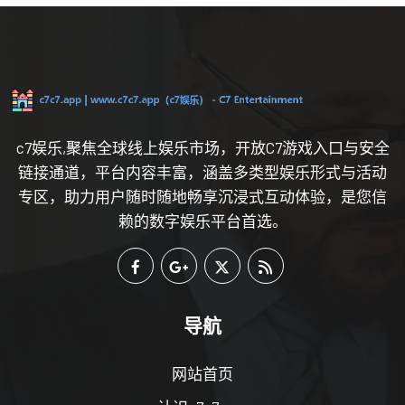
c7娱乐,聚焦全球线上娱乐市场，开放C7游戏入口与安全
链接通道，平台内容丰富，涵盖多类型娱乐形式与活动
专区，助力用户随时随地畅享沉浸式互动体验，是您信
赖的数字娱乐平台首选。
导航
网站首页