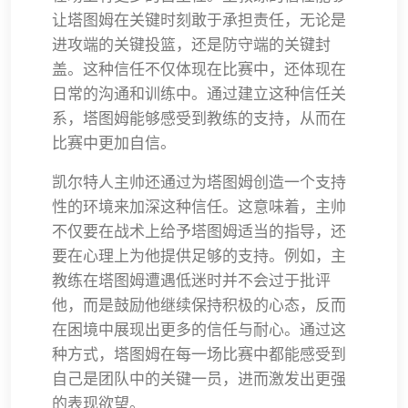
让塔图姆在关键时刻敢于承担责任，无论是
进攻端的关键投篮，还是防守端的关键封
盖。这种信任不仅体现在比赛中，还体现在
日常的沟通和训练中。通过建立这种信任关
系，塔图姆能够感受到教练的支持，从而在
比赛中更加自信。
凯尔特人主帅还通过为塔图姆创造一个支持
性的环境来加深这种信任。这意味着，主帅
不仅要在战术上给予塔图姆适当的指导，还
要在心理上为他提供足够的支持。例如，主
教练在塔图姆遭遇低迷时并不会过于批评
他，而是鼓励他继续保持积极的心态，反而
在困境中展现出更多的信任与耐心。通过这
种方式，塔图姆在每一场比赛中都能感受到
自己是团队中的关键一员，进而激发出更强
的表现欲望。