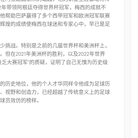
022年带领阿根廷夺得世界杯冠军，梅西的成就不
他帮助巴萨赢得了多个西甲冠军和欧洲冠军联赛
辉煌的成绩使梅西在球迷和专家心中，早已是足
少挑战。特别是之前的几届世界杯和美洲杯上，
但在2021年美洲杯的胜利，以及2022年世界
缺乏大赛冠军”的质疑，证明了自己无愧为历史级
的历史地位，他的个人才华同样令他成为足球历
、视野和创造力，已经超越了传统意义上的足球
球员效仿的榜样。