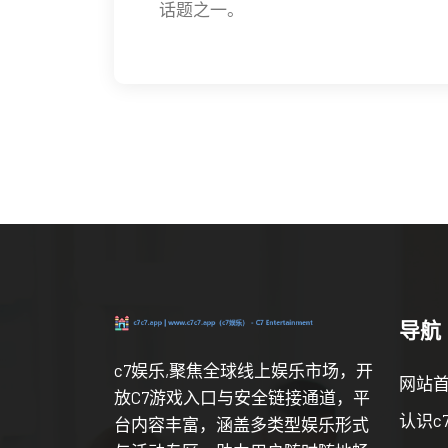
话题之一。
导航
c7娱乐,聚焦全球线上娱乐市场，开
网站
放C7游戏入口与安全链接通道，平
认识c7
台内容丰富，涵盖多类型娱乐形式