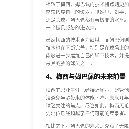
相较于梅西，姆巴佩的技术特点则更加
常常依靠自己的爆发力迅速甩开对手，
还是头球，姆巴佩都有着极高的水平。
一个极具威胁的进攻点。
虽然梅西的技术更为细腻，而姆巴佩则
技术也在不断完善，特别是在球场上的
能够进一步磨练自己的脚下技术，并提
最具威胁的球员之一。
4、梅西与姆巴佩的未来前景
梅西的职业生涯已经接近尾声，尽管他
法避免年龄带来的体能下降。未来几年
球迷关注的焦点。尽管如此，梅西无论
史地位已经超越了任何可能的竞争者。
相比之下，姆巴佩的未来则充满了无限