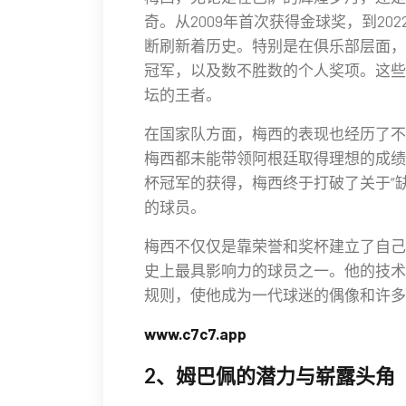
奇。从2009年首次获得金球奖，到2
断刷新着历史。特别是在俱乐部层面，
冠军，以及数不胜数的个人奖项。这些
坛的王者。
在国家队方面，梅西的表现也经历了不
梅西都未能带领阿根廷取得理想的成绩。
杯冠军的获得，梅西终于打破了关于“
的球员。
梅西不仅仅是靠荣誉和奖杯建立了自己
史上最具影响力的球员之一。他的技术
规则，使他成为一代球迷的偶像和许多
www.c7c7.app
2、姆巴佩的潜力与崭露头角