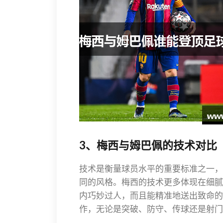
3、梅西与姆巴佩的技术对比
技术是衡量球员水平的重要标准之一，
同的风格。梅西的技术更多体现在细腻
内巧妙过人，而且能精准地送出致命的
作，无论是突破、防守、传球还是射门