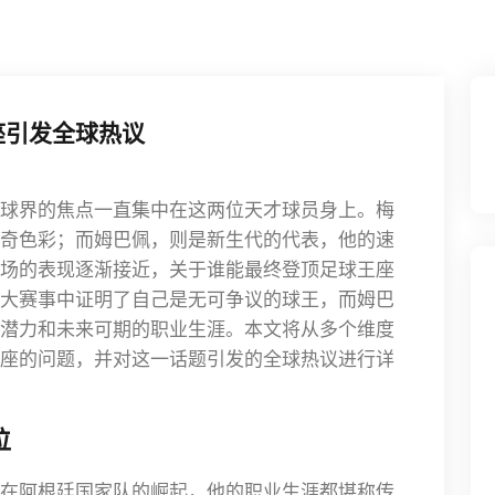
座引发全球热议
球界的焦点一直集中在这两位天才球员身上。梅
奇色彩；而姆巴佩，则是新生代的代表，他的速
场的表现逐渐接近，关于谁能最终登顶足球王座
大赛事中证明了自己是无可争议的球王，而姆巴
潜力和未来可期的职业生涯。本文将从多个维度
座的问题，并对这一话题引发的全球热议进行详
位
在阿根廷国家队的崛起，他的职业生涯都堪称传