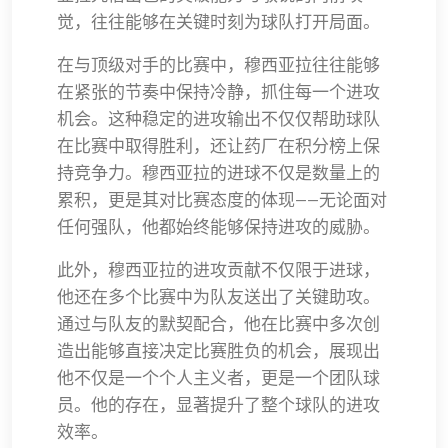
觉，往往能够在关键时刻为球队打开局面。
在与顶级对手的比赛中，穆西亚拉往往能够
在紧张的节奏中保持冷静，抓住每一个进攻
机会。这种稳定的进攻输出不仅仅帮助球队
在比赛中取得胜利，还让药厂在积分榜上保
持竞争力。穆西亚拉的进球不仅是数量上的
累积，更是其对比赛态度的体现——无论面对
任何强队，他都始终能够保持进攻的威胁。
此外，穆西亚拉的进攻贡献不仅限于进球，
他还在多个比赛中为队友送出了关键助攻。
通过与队友的默契配合，他在比赛中多次创
造出能够直接决定比赛胜负的机会，展现出
他不仅是一个个人主义者，更是一个团队球
员。他的存在，显著提升了整个球队的进攻
效率。