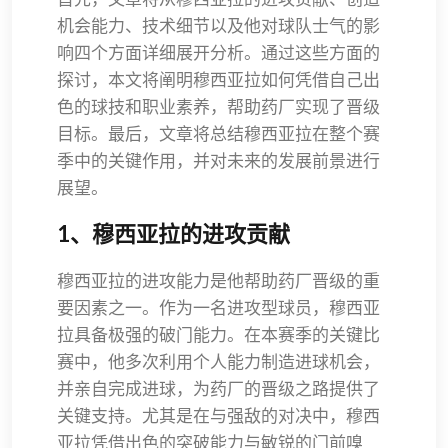
机会能力、技术细节以及他对球队士气的影
响四个方面详细展开分析。通过这些方面的
探讨，本文将阐明穆西亚拉如何凭借自己出
色的球技和职业素养，帮助药厂实现了晋级
目标。最后，文章将总结穆西亚拉在整个赛
季中的关键作用，并对未来的发展前景进行
展望。
1、穆西亚拉的进攻贡献
穆西亚拉的进攻能力是他帮助药厂晋级的重
要因素之一。作为一名进攻型球员，穆西亚
拉具备极强的破门能力。在本赛季的关键比
赛中，他多次利用个人能力制造进球机会，
并亲自完成进球，为药厂的晋级之路提供了
关键支持。尤其是在与强敌的对决中，穆西
亚拉凭借出色的突破能力与敏锐的门前嗅