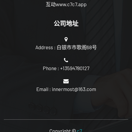
互动www.c7c7.app
公司地址
Address : 白银市市歌阁68号
Phone : +13594780127
Email : innermost@163.com
Copyright ©
c7
.