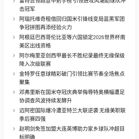
雷特吉领跑意甲射手榜 引领进攻风潮助球队冲
击冠军
阿瑙托维奇租借回归国米引锋线变局蓝黑军团
争冠拼图再添经验火力
阿根廷巴西哥伦比亚等六国锁定2026世界杯南
美区出线资格
阿尔梅里亚创西甲最长不胜纪录最终无缘保级
降入次级联赛
金特罗任意球精彩破门引领比赛节奏全场焦点
聚集
邓弗里斯在国米夺冠庆典举侮辱特奥横幅遭足
协调查风波持续发酵升
迈阿密国际爆冷遭亚特兰大联逆袭 无缘美职联
季后赛四强
赵明剑免签加盟大连英博助力家乡球队冲超目
标明确