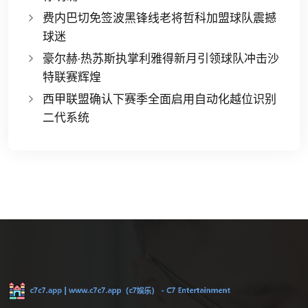
费内巴切免签波黑锋线老将哲科加盟球队震撼
球迷
豪尔赫·热苏斯执掌利雅得新月引领球队冲击沙
特联赛辉煌
西甲联盟确认下赛季全面启用自动化越位识别
二代系统