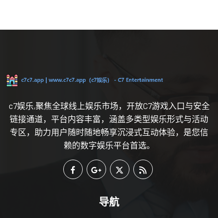
c7娱乐,聚焦全球线上娱乐市场，开放C7游戏入口与安全
链接通道，平台内容丰富，涵盖多类型娱乐形式与活动
专区，助力用户随时随地畅享沉浸式互动体验，是您信
赖的数字娱乐平台首选。
导航