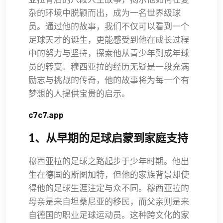
杂的环境中脱颖而出，成为一名世界级球
员。通过他的故事，我们不仅可以看到一个
足球天才的诞生，更能感受到他在成长过程
中的努力与坚持，探索他从青少年到成年球
员的转变。穆西亚拉的经历无疑是一段充满
励志与挑战的传奇，他的故事将为每一个有
梦想的人提供宝贵的启示。
c7c7.app
1、从早期的足球启蒙到家庭支持
穆西亚拉的足球之路起步于少年时期。他出
生在德国的斯图加特，但他的家族背景却使
得他的足球生涯注定与众不同。穆西亚拉的
母亲是来自坦桑尼亚的移民，而父亲则是来
自德国的职业足球运动员。这种跨文化的家