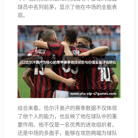
球员中名列前茅，显示了他在中场的全能表
现。
综合来看，恰尔汗奥卢的赛季数据不仅体现
了他个人的能力，也反映了他在球队中的重
要作用。他不仅是一名优秀的进攻组织者，
还是中场的多面手，能够在攻防两端为球队