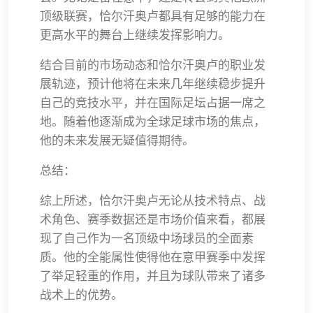
顶级联赛，恰尔汗奥卢都具有足够的能力在
更高水平的舞台上继续发挥影响力。
结合目前的市场动态和恰尔汗奥卢的职业发
展轨迹，预计他将在未来几年继续稳步提升
自己的竞技水平，并在国际足坛占据一席之
地。随着他逐渐成为全球足球市场的焦点，
他的未来发展无疑值得期待。
总结：
综上所述，恰尔汗奥卢无论从技术特点、战
术角色、赛季数据还是市场价值来看，都展
现了自己作为一名顶级中场球员的全面素
质。他的全能属性使得他在意甲赛季中发挥
了举足轻重的作用，并且为球队带来了诸多
战术上的优势。