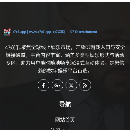
c7娱乐,聚焦全球线上娱乐市场，开放C7游戏入口与安全
链接通道，平台内容丰富，涵盖多类型娱乐形式与活动
专区，助力用户随时随地畅享沉浸式互动体验，是您信
赖的数字娱乐平台首选。
导航
网站首页