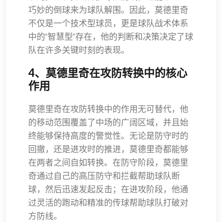
巧妙的倒球来为球队解围。因此，莫德里奇
不仅是一个技术型球员，更是球队战术体系
中的“智慧型”存在，他的判断和决策决定了球
队在许多关键时刻的表现。
4、莫德里奇在攻防转换中的核心
作用
莫德里奇在攻防转换中的作用无可替代，他
的移动范围覆盖了中场的广阔区域，并且始
终能够保持高度的警觉性。无论是防守时的
回撤，还是进攻时的推进，莫德里奇都能够
在两者之间自如转换。在防守阶段，莫德里
奇通过自己的高压防守和拦截帮助球队断
球，然后迅速发起反击；在进攻阶段，他通
过灵活的跑动和精准的传球帮助球队打破对
方防线。