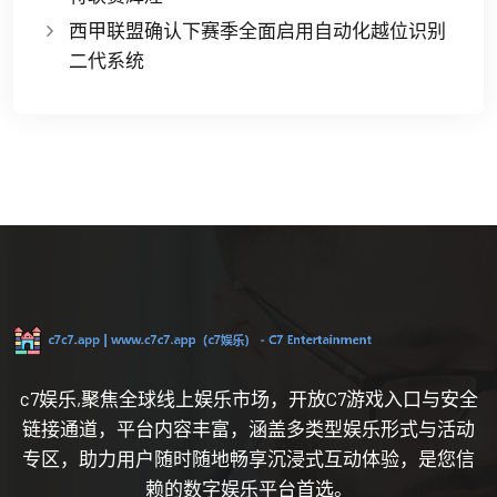
西甲联盟确认下赛季全面启用自动化越位识别
二代系统
c7娱乐,聚焦全球线上娱乐市场，开放C7游戏入口与安全
链接通道，平台内容丰富，涵盖多类型娱乐形式与活动
专区，助力用户随时随地畅享沉浸式互动体验，是您信
赖的数字娱乐平台首选。