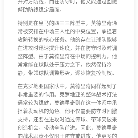
开对方防线，而在防守时，他又能通过回撤
帮助防线稳定局面。
特别是在皇马的四三三阵型中，莫德里奇通
常被安排在中场三人组的中央位置，承担着
攻防转换的核心任务。他的存在让球队能够
在进攻时迅速提升速度，并在防守时及时调
整阵型。由于莫德里奇在中场的控制力，他
常常能在球队处于压力之下，依然保持冷
静，带领球队调整形势，逐步恢复控制权。
在克罗地亚国家队中，莫德里奇同样起到了
非常重要的作用。克罗地亚的整体战术打法
通常较为稳健，莫德里奇则在这一体系中承
担着发动机的角色。他不仅需要防守时回撤
支持，还要在进攻时通过传球、带球突破来
创造机会，带动全队前进。因此，莫德里奇
的战术职责不仅限于防守或进攻，他更多的