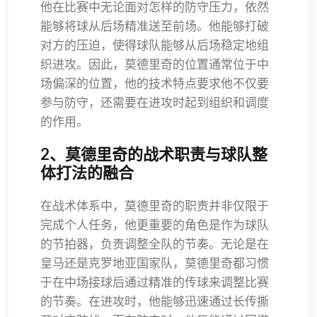
他在比赛中无论面对怎样的防守压力，依然
能够将球从后场精准送至前场。他能够打破
对方的压迫，使得球队能够从后场稳定地组
织进攻。因此，莫德里奇的位置通常位于中
场偏深的位置，他的技术特点要求他不仅要
参与防守，还需要在进攻时起到组织和调度
的作用。
2、莫德里奇的战术职责与球队整
体打法的融合
在战术体系中，莫德里奇的职责并非仅限于
完成个人任务，他更重要的角色是作为球队
的节拍器，负责调整全队的节奏。无论是在
皇马还是克罗地亚国家队，莫德里奇都习惯
于在中场接球后通过精准的传球来调整比赛
的节奏。在进攻时，他能够迅速通过长传撕