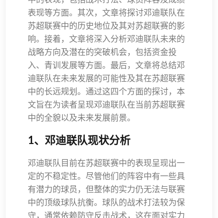
表现等方面。其次，文章将探讨邓迪联队在
苏超联赛中的历史地位及其对苏超联赛的影
响。接着，文章将深入分析邓迪联队未来的
战略方向及潜在的突破机会，包括资金投
入、青训发展等方面。最后，文章将总结邓
迪联队在未来发展的可能性及其在苏超联赛
中的长远规划。通过这四个方面的探讨，本
文旨在为读者呈现邓迪联队在当前苏超联赛
中的全貌以及未来发展前景。
1、邓迪联队现状分析
邓迪联队目前在苏超联赛中的表现呈现出一
定的不稳定性。尽管他们的阵容中有一些具
有潜力的球员，但整体的实力仍无法与联赛
中的顶级球队抗衡。球队的战术打法较为保
守，通常依赖防守反击战术，这在面对实力