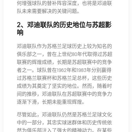
何增强球队的替补阵容深度，也将是邓迪联
队未来需要解决的关键问题。
2、邓迪联队的历史地位与苏超影
响
邓迪联队作为苏格兰足球历史上较为知名的
俱乐部之一，曾在上世纪80年代取得过苏超
联赛的辉煌成绩，长期是苏超联赛中的竞争
者之一。球队曾在1962年和1983年分别赢得
过苏格兰联赛杯和苏格兰足总杯，这些历史
成绩为其奠定了坚实的地位。然而，随着时
间的推移，邓迪联队在苏超联赛中的竞争力
逐渐下滑，长期未能重现辉煌。
尽管如此，邓迪联队仍然是苏格兰足球文化
中的一部分，其忠实球迷群体和历史传统依
然为俱乐部注入了强大的精神动力。在某些