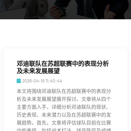
邓迪联队在苏超联赛中的表现分析
及未来发展展望
2026-04-19 11:40:44
本文将围绕邓迪联队在苏超联赛中的表现分
析及未来发展展望展开探讨。文章将从四个
主要方面入手，详细分析邓迪联队的现状、
历史表现、未来潜力以及在苏超联赛中的发
展趋势。首先，文章将评估球队目前在比赛
中的表现，包括战术打法、球员阵容及成绩