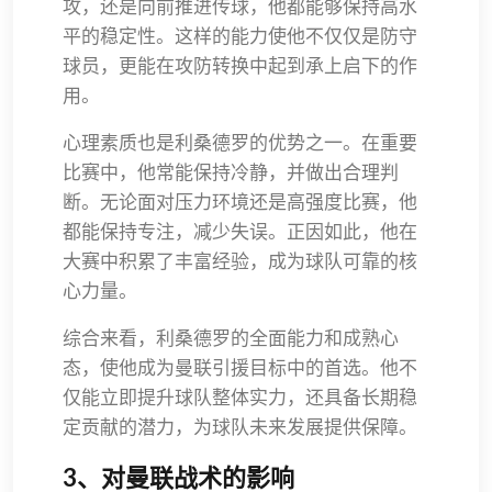
攻，还是向前推进传球，他都能够保持高水
平的稳定性。这样的能力使他不仅仅是防守
球员，更能在攻防转换中起到承上启下的作
用。
心理素质也是利桑德罗的优势之一。在重要
比赛中，他常能保持冷静，并做出合理判
断。无论面对压力环境还是高强度比赛，他
都能保持专注，减少失误。正因如此，他在
大赛中积累了丰富经验，成为球队可靠的核
心力量。
综合来看，利桑德罗的全面能力和成熟心
态，使他成为曼联引援目标中的首选。他不
仅能立即提升球队整体实力，还具备长期稳
定贡献的潜力，为球队未来发展提供保障。
3、对曼联战术的影响