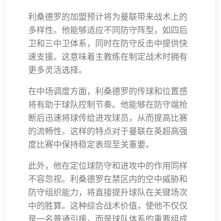
利桑德罗的加盟预计将为曼联带来战术上的
多样性。他能够适应不同防守阵型，如四后
卫和三中卫体系，同时在防守反击中提供快
速支援。这意味着主教练在制定战术时拥有
更多灵活选择。
在中场调度方面，利桑德罗的传球和位置感
将有助于球队控制节奏。他能够在防守端抢
断后迅速将球传给进攻球员，从而提高比赛
的流畅性。这样的特点对于曼联在英超高强
度比赛中保持稳定表现至关重要。
此外，他在定位球防守和进攻中的作用同样
不容忽视。利桑德罗在禁区内的空中威胁和
防守组织能力，将直接提升球队在关键场次
中的胜算。这种综合战术价值，使他不仅仅
是一名普通引援，而是球队体系的重要组成