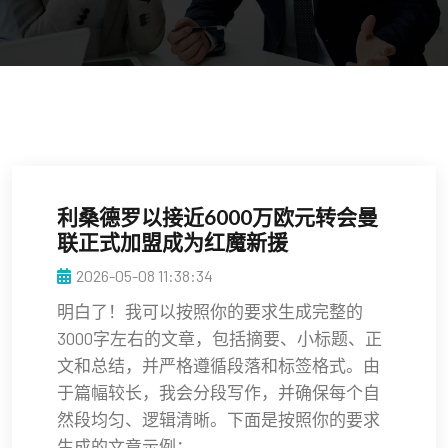
利桑德罗以接近6000万欧元转会曼
联正式加盟成为红魔新援
2026-05-08 11:38:34
明白了！我可以按照你的要求生成完整的
3000字左右的文章，包括摘要、小标题、正
文和总结，并严格遵循段落和标签格式。由
于篇幅较长，我会分段写作，并确保每个自
然段均匀、逻辑清晰。下面是按照你的要求
生成的文章示例：