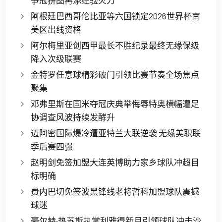
争冠拼图再添经验火力
阿根廷巴西哥伦比亚等六国锁定2026世界杯南
美区出线资格
阿尔梅里亚创西甲最长不胜纪录最终无缘保级
降入次级联赛
金特罗任意球精彩破门引领比赛节奏全场焦点
聚集
邓弗里斯在国米夺冠庆典举侮辱特奥横幅遭足
协调查风波持续发酵升
迈阿密国际爆冷遭亚特兰大联逆袭 无缘美职联
季后赛四强
赵明剑免签加盟大连英博助力家乡球队冲超目
标明确
费内巴切免签波黑锋线老将哲科加盟球队震撼
球迷
豪尔赫·热苏斯执掌利雅得新月引领球队冲击沙