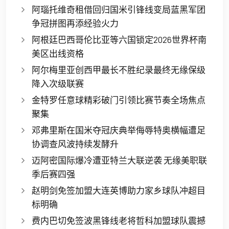
阿瑙托维奇租借回归国米引锋线变局蓝黑军团
争冠拼图再添经验火力
阿根廷巴西哥伦比亚等六国锁定2026世界杯南
美区出线资格
阿尔梅里亚创西甲最长不胜纪录最终无缘保级
降入次级联赛
金特罗任意球精彩破门引领比赛节奏全场焦点
聚集
邓弗里斯在国米夺冠庆典举侮辱特奥横幅遭足
协调查风波持续发酵升
迈阿密国际爆冷遭亚特兰大联逆袭 无缘美职联
季后赛四强
赵明剑免签加盟大连英博助力家乡球队冲超目
标明确
费内巴切免签波黑锋线老将哲科加盟球队震撼