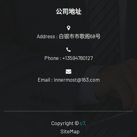
公司地址
Address : 白银市市歌阁68号
Phone : +13594780127
Email : innermost@163.com
Copyright ©
c7
.
SiteMap