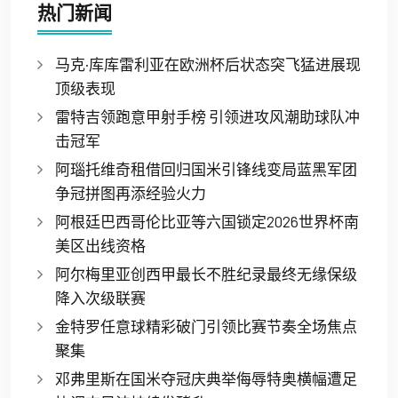
热门新闻
马克·库库雷利亚在欧洲杯后状态突飞猛进展现
顶级表现
雷特吉领跑意甲射手榜 引领进攻风潮助球队冲
击冠军
阿瑙托维奇租借回归国米引锋线变局蓝黑军团
争冠拼图再添经验火力
阿根廷巴西哥伦比亚等六国锁定2026世界杯南
美区出线资格
阿尔梅里亚创西甲最长不胜纪录最终无缘保级
降入次级联赛
金特罗任意球精彩破门引领比赛节奏全场焦点
聚集
邓弗里斯在国米夺冠庆典举侮辱特奥横幅遭足