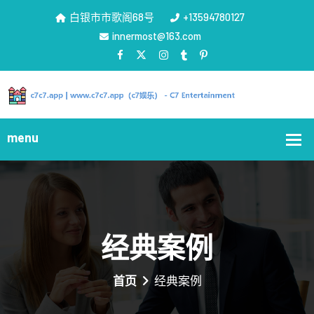
白银市市歌阁68号
+13594780127
innermost@163.com
经典案例
首页
经典案例