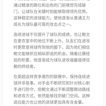
通过精准的跑位和出色的门前嗅觉完成破
门，让球队在关键时刻能够取得领先优势。
这种稳定的进球能力，使他逐渐从普通主力
成长为球队最可靠的攻击点之一。
连续进球不仅提升了球队的成绩，也让鲍文
在更衣室中的地位不断上升。队友们在进攻
时更愿意将球传到他的脚下，因为他们相信
鲍文能够抓住稍纵即逝的机会。随着比赛经
验的积累，他逐渐成为球队进攻端最值得信
赖的终结者。
在英超这样竞争激烈的联赛中，保持连续进
球并非易事。对手会不断研究和针对核心射
手进行防守，但鲍文通过不断调整跑动路线
和进攻方式，依然能够找到破门空间。这种
适应能力也让他的进球更加具有含金量。