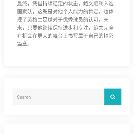
最终，凭借持续稳定的状态，鲍文顺利入选
国家队，这既是对他个人能力的肯定，也体
现了英格兰足球对于优秀球员的认可。未
来，只要他继续保持进步和专注，鲍文完全
有机会在更大的舞台上书写属于自己的精彩
篇章。