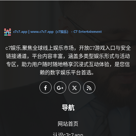
c7娱乐,聚焦全球线上娱乐市场，开放C7游戏入口与安全
链接通道，平台内容丰富，涵盖多类型娱乐形式与活动
专区，助力用户随时随地畅享沉浸式互动体验，是您信
赖的数字娱乐平台首选。
导航
网站首页
认识c7c7.app