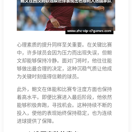
心理素质的提升同样至关重要。在关键比赛
中，许多球员会因为压力而出现失误，但鲍
文却能够保持冷静。面对门将时，他往往能
够做出最合理的决定，这种沉稳气质让他成
为关键时刻值得信赖的球员。
此外，鲍文在体能和比赛专注度方面也保持
着高水平。即便比赛进入最后阶段，他依然
能够积极奔跑，寻找机会。这种持续不断的
投入，使他的表现始终保持稳定，也为连续
进球提供了保障。