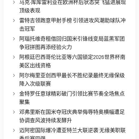
马克·库库雷利亚在欧洲杯后状态突飞猛进展现
顶级表现
雷特吉领跑意甲射手榜 引领进攻风潮助球队冲
击冠军
阿瑙托维奇租借回归国米引锋线变局蓝黑军团
争冠拼图再添经验火力
阿根廷巴西哥伦比亚等六国锁定2026世界杯南
美区出线资格
阿尔梅里亚创西甲最长不胜纪录最终无缘保级
降入次级联赛
金特罗任意球精彩破门引领比赛节奏全场焦点
聚集
邓弗里斯在国米夺冠庆典举侮辱特奥横幅遭足
协调查风波持续发酵升
迈阿密国际爆冷遭亚特兰大联逆袭 无缘美职联
季后赛四强