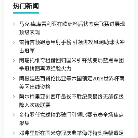
热门新闻
马克·库库雷利亚在欧洲杯后状态突飞猛进展现
顶级表现
雷特吉领跑意甲射手榜 引领进攻风潮助球队冲
击冠军
阿瑙托维奇租借回归国米引锋线变局蓝黑军团
争冠拼图再添经验火力
阿根廷巴西哥伦比亚等六国锁定2026世界杯南
美区出线资格
阿尔梅里亚创西甲最长不胜纪录最终无缘保级
降入次级联赛
金特罗任意球精彩破门引领比赛节奏全场焦点
聚集
邓弗里斯在国米夺冠庆典举侮辱特奥横幅遭足