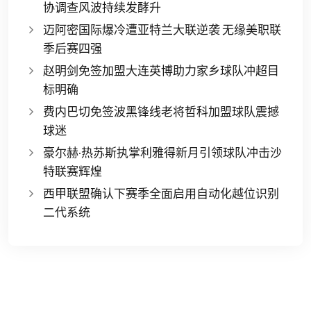
协调查风波持续发酵升
迈阿密国际爆冷遭亚特兰大联逆袭 无缘美职联
季后赛四强
赵明剑免签加盟大连英博助力家乡球队冲超目
标明确
费内巴切免签波黑锋线老将哲科加盟球队震撼
球迷
豪尔赫·热苏斯执掌利雅得新月引领球队冲击沙
特联赛辉煌
西甲联盟确认下赛季全面启用自动化越位识别
二代系统