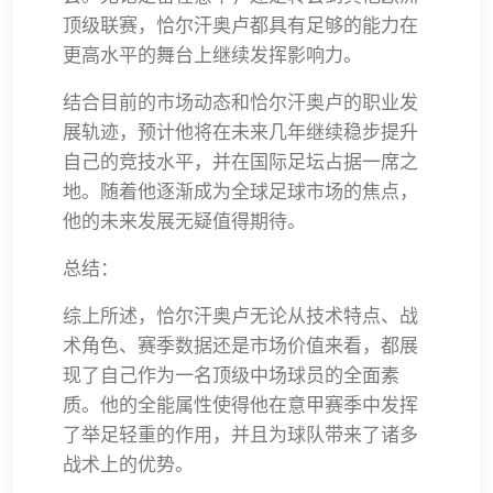
顶级联赛，恰尔汗奥卢都具有足够的能力在
更高水平的舞台上继续发挥影响力。
结合目前的市场动态和恰尔汗奥卢的职业发
展轨迹，预计他将在未来几年继续稳步提升
自己的竞技水平，并在国际足坛占据一席之
地。随着他逐渐成为全球足球市场的焦点，
他的未来发展无疑值得期待。
总结：
综上所述，恰尔汗奥卢无论从技术特点、战
术角色、赛季数据还是市场价值来看，都展
现了自己作为一名顶级中场球员的全面素
质。他的全能属性使得他在意甲赛季中发挥
了举足轻重的作用，并且为球队带来了诸多
战术上的优势。