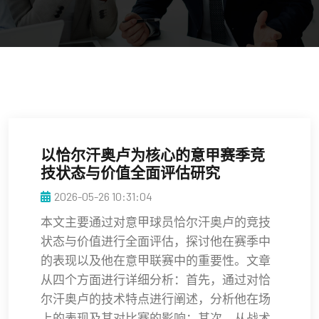
以恰尔汗奥卢为核心的意甲赛季竞
技状态与价值全面评估研究
2026-05-26 10:31:04
本文主要通过对意甲球员恰尔汗奥卢的竞技
状态与价值进行全面评估，探讨他在赛季中
的表现以及他在意甲联赛中的重要性。文章
从四个方面进行详细分析：首先，通过对恰
尔汗奥卢的技术特点进行阐述，分析他在场
上的表现及其对比赛的影响；其次，从战术