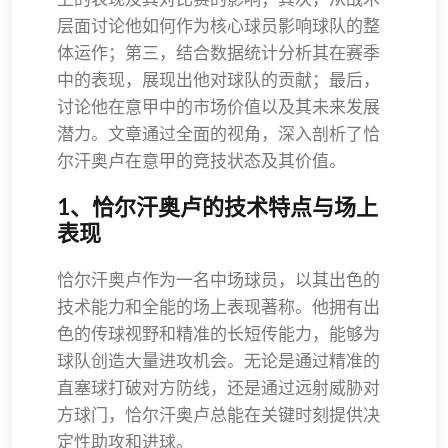
层面讨论他如何作为核心球员影响球队的整
体运作；第三，结合数据统计分析其在赛季
中的表现，展现出他对球队的贡献；最后，
讨论他在意甲中的市场价值以及其未来发展
潜力。文章通过全面的视角，深入剖析了恰
尔汗奥卢在意甲的竞技状态及其价值。
1、恰尔汗奥卢的技术特点与场上
表现
恰尔汗奥卢作为一名中场球员，以其出色的
技术能力和全能的场上表现著称。他拥有出
色的传球视野和精准的长短传能力，能够为
球队创造大量进攻机会。无论是通过精准的
直塞球打破对方防线，还是通过远射威胁对
方球门，恰尔汗奥卢总能在关键时刻提供决
定性助攻和进球。