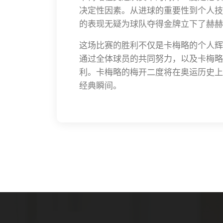
决定性因素。从进球的重要性到个人技
的表现无疑为球队夺得金牌立下了赫赫
这场比赛的胜利不仅是卡梅略的个人辉
通过全体球员的共同努力，以及卡梅略
利。卡梅略的梅开二度将在奥运历史上
经典瞬间。