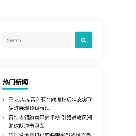
热门新闻
马克·库库雷利亚在欧洲杯后状态突飞
猛进展现顶级表现
雷特吉领跑意甲射手榜 引领进攻风潮
助球队冲击冠军
阿瑙托维奇租借回归国米引锋线变局