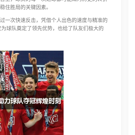
稳住胜局的关键因素。
过一次快速反击，凭借个人出色的速度与精准的
不仅为球队奠定了领先优势，也给了队友们极大的