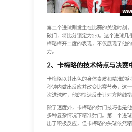
第二个进球则发生在比赛的关键时刻，
破门，将比分锁定为2:0。这个进球
梅略梅开二度的表现，不仅展现了他的
力。
2、卡梅略的技术特点与决赛
卡梅略以其出色的身体素质和精准的射
秒钟内做出反应并改变比赛节奏，这一
次进球时，他的快速反击让对方防线措
除了速度外，卡梅略的射门技巧也是他
多种复杂情况下精准射门。第二个进球
出了积极反应，但卡梅略的头球依然精