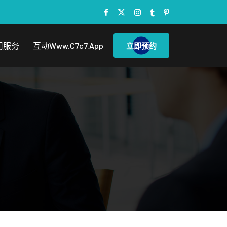
司服务
互动www.c7c7.app
立即预约