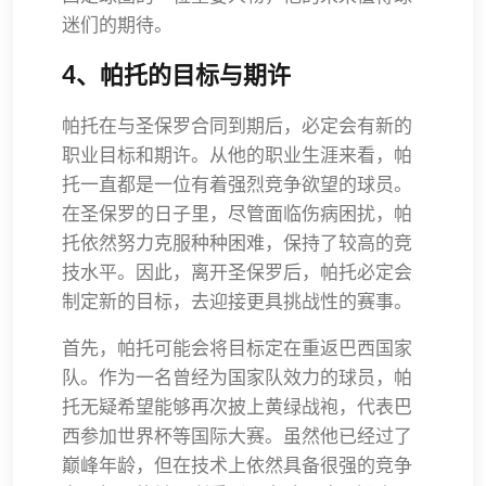
迷们的期待。
4、帕托的目标与期许
帕托在与圣保罗合同到期后，必定会有新的
职业目标和期许。从他的职业生涯来看，帕
托一直都是一位有着强烈竞争欲望的球员。
在圣保罗的日子里，尽管面临伤病困扰，帕
托依然努力克服种种困难，保持了较高的竞
技水平。因此，离开圣保罗后，帕托必定会
制定新的目标，去迎接更具挑战性的赛事。
首先，帕托可能会将目标定在重返巴西国家
队。作为一名曾经为国家队效力的球员，帕
托无疑希望能够再次披上黄绿战袍，代表巴
西参加世界杯等国际大赛。虽然他已经过了
巅峰年龄，但在技术上依然具备很强的竞争