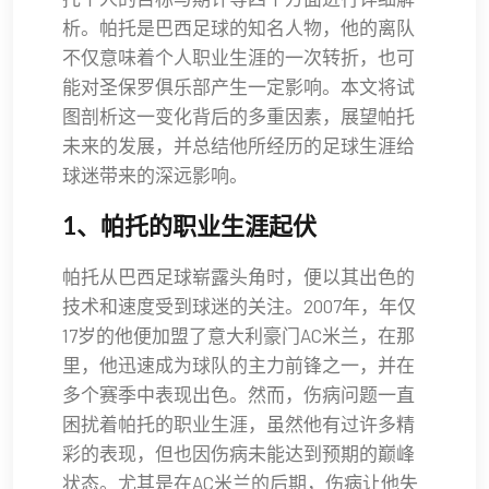
析。帕托是巴西足球的知名人物，他的离队
不仅意味着个人职业生涯的一次转折，也可
能对圣保罗俱乐部产生一定影响。本文将试
图剖析这一变化背后的多重因素，展望帕托
未来的发展，并总结他所经历的足球生涯给
球迷带来的深远影响。
1、帕托的职业生涯起伏
帕托从巴西足球崭露头角时，便以其出色的
技术和速度受到球迷的关注。2007年，年仅
17岁的他便加盟了意大利豪门AC米兰，在那
里，他迅速成为球队的主力前锋之一，并在
多个赛季中表现出色。然而，伤病问题一直
困扰着帕托的职业生涯，虽然他有过许多精
彩的表现，但也因伤病未能达到预期的巅峰
状态。尤其是在AC米兰的后期，伤病让他失