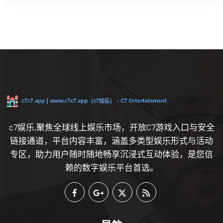
c7娱乐,聚焦全球线上娱乐市场，开放C7游戏入口与安全
链接通道，平台内容丰富，涵盖多类型娱乐形式与活动
专区，助力用户随时随地畅享沉浸式互动体验，是您信
赖的数字娱乐平台首选。