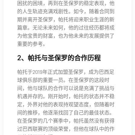
困扰的困境，再到在圣保罗的稳定表现，他
的人生轨迹充满戏剧性。如今，随着合同到
期并离开圣保罗，帕托将迎来职业生涯的新
篇章。无论未来如何，他的过往经历都将成
为他宝贵的财富，也为他未来的发展提供了
重要的参考。
2、帕托与圣保罗的合作历程
帕托于2019年正式加盟圣保罗，成为巴西足
球俱乐部的重要一员。在圣保罗的这段时
间，他与球队的合作可以说是充满了挑战与
机遇并存的。刚开始时，帕托的状态并不稳
定，外界对他的表现持观望态度，但随着时
间的推移，他逐渐找回了自己的最佳状态。
在圣保罗的几个赛季中，帕托虽然没有获得
过巴西联赛的顶级荣誉，但他在球队中的作