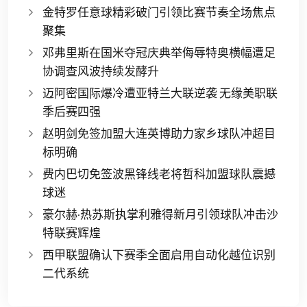
金特罗任意球精彩破门引领比赛节奏全场焦点
聚集
邓弗里斯在国米夺冠庆典举侮辱特奥横幅遭足
协调查风波持续发酵升
迈阿密国际爆冷遭亚特兰大联逆袭 无缘美职联
季后赛四强
赵明剑免签加盟大连英博助力家乡球队冲超目
标明确
费内巴切免签波黑锋线老将哲科加盟球队震撼
球迷
豪尔赫·热苏斯执掌利雅得新月引领球队冲击沙
特联赛辉煌
西甲联盟确认下赛季全面启用自动化越位识别
二代系统