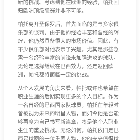
新的挑战。考虑到他在欧洲的经验，帕托回
归欧洲顶级联赛并非不可能。
帕托离开圣保罗后，首先面临的是与多家俱
乐部的谈判。由于他的经验丰富和曾经的辉
煌，他仍然具备很大的市场价值。因此，有
不少俱乐部对他表示了兴趣，尤其是那些急
需一名经验丰富的前锋来加强进攻的球队。
无论是选择继续在巴西效力，还是返回欧
洲，帕托都将面临一定的挑战。
从个人发展的角度来看，帕托或许也希望在
职业生涯的后期实现更多的个人目标。作为
一名曾经的巴西国家队球员，帕托在年轻时
曾被视为未来的明星人物，而如今他是否能
够再度为自己书写新篇章，将是他个人职业
生涯的重要挑战。无论如何，帕托依旧是巴
西足球圈的一位重要人物，他的未来值得球