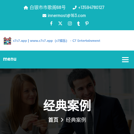
白银市市歌阁68号
+13594780127
innermost@163.com
经典案例
首页
经典案例