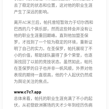
去了稳定的状态和位置，这对他的职业生涯
产生了深远的影响。
离开AC米兰后，帕托曾短暂效力于切尔西和
巴西的几个俱乐部，然而这些转会并没有让
他的职业生涯重回巅峰。直到他加盟圣保
罗，才找到了一个较为稳定的环境，重新证
明了自己的实力。在圣保罗，帕托展现了不
小的价值，帮助球队赢得了多个荣誉，也逐
渐找回了以前的竞技状态。虽然如此，帕托
在圣保罗的日子也并非一帆风顺，外界对他
表现的期待一直很高，他的个人起伏仍然成
为舆论关注的焦点。
www.c7c7.app
总体来看，帕托的职业生涯充满了不小的起
伏，从初登欧洲赛场的天才少年到经历伤病