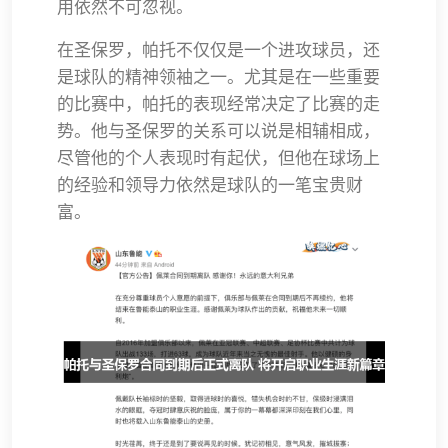
用依然不可忽视。
在圣保罗，帕托不仅仅是一个进攻球员，还
是球队的精神领袖之一。尤其是在一些重要
的比赛中，帕托的表现经常决定了比赛的走
势。他与圣保罗的关系可以说是相辅相成，
尽管他的个人表现时有起伏，但他在球场上
的经验和领导力依然是球队的一笔宝贵财
富。